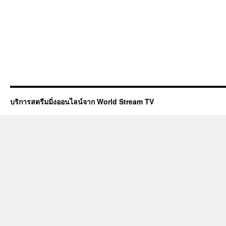
บริการสตรีมมิ่งออนไลน์จาก World Stream TV