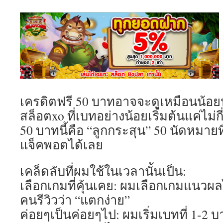
เครดิตฟรี 50 บาทอาจจะดูเหมือนน้อ
สล็อตxo ที่เบทอย่างน้อยเริ่มต้นแค่ไม่กี
50 บาทนี้คือ “ลูกกระสุน” 50 นัดหมายท
แจ็คพอตได้เลย
เคล็ดลับที่ผมใช้ในเวลานั้นเป็น:
เลือกเกมที่คุ้นเคย: ผมเลือกเกมแนวผล
คนรีวิวว่า “แตกง่าย”
ค่อยๆเป็นค่อยๆไป: ผมเริ่มเบทที่ 1-2 บา