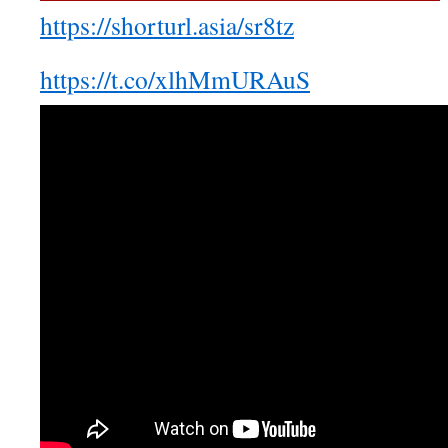
https://shorturl.asia/sr8tz
https://t.co/xlhMmURAuS