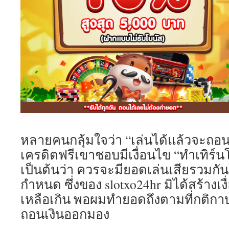
หลายคนกลุ้มใจว่า “เล่นได้แล้วจะถอ
เครดิตฟรีเขาชอบมีเงื่อนไข “ทำเทิร์น
เป็นต้นว่า ควรจะมียอดเล่นเสียรวมกัน
กำหนด ซึ่งของ slotxo24hr มิได้สร้างเ
เหลือเกิน พอผมทำยอดถึงตามที่กติ
ถอนเงินออกมอง