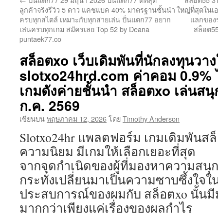
เนื้อหา
ลูกค้าจริงรีวิว 5 ดาว แคชแบค 40% มาตรฐานชั้นนำ
ใหญ่ที่สุดใน
ครบทุกสไตล์ เหมาะกับทุกสายเล่น ปั่นแตก77 อยาก
แลกของร
เล่นครบทุกเกม สมัครเลย Top 52 by Deana
สล็อต55
puntaek77.co
สล็อตxo เว็บเดิมพันที่นักลงทุนว
slotxo24hrd.com ค่าคอม 0.9% ไม
เกมดังค่ายชั้นนำ สล็อตxo เล่นสนุก 
ก.ค. 2569
เขียนบน
พฤษภาคม 12, 2026
โดย
Timothy Anderson
Slotxo24hr แพลตฟอร์ม เกมเดิมพันสล็
ความนิยม มีเกมให้เลือกเยอะที่สุด
จากจุดกำเนิดของผู้ที่มองหาความสนุก
กระทั่งเปลี่ยนมาเป็นความซาบซึ้งใจ
ประสบการณ์ของผมกับ สล็อตxo นั้นมีมุ
มากกว่าเพียงแค่เรื่องของผลกำไร