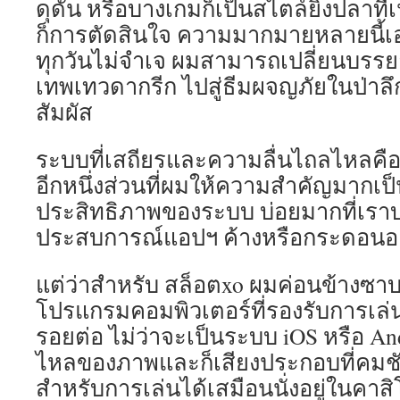
ดุดัน หรือบางเกมก็เป็นสไตล์ยิงปลาท
ก็การตัดสินใจ ความมากมายหลายนี้เอง
ทุกวันไม่จำเจ ผมสามารถเปลี่ยนบร
เทพเทวดากรีก ไปสู่ธีมผจญภัยในป่าลึก
สัมผัส
ระบบที่เสถียรและความลื่นไถลไหลคื
อีกหนึ่งส่วนที่ผมให้ความสำคัญมากเป
ประสิทธิภาพของระบบ บ่อยมากที่เรา
ประสบการณ์แอปฯ ค้างหรือกระดอนอ
แต่ว่าสำหรับ สล็อตxo ผมค่อนข้างซาบ
โปรแกรมคอมพิวเตอร์ที่รองรับการเล่นผ
รอยต่อ ไม่ว่าจะเป็นระบบ iOS หรือ An
ไหลของภาพและก็เสียงประกอบที่คมช
สำหรับการเล่นได้เสมือนนั่งอยู่ในคาสิ