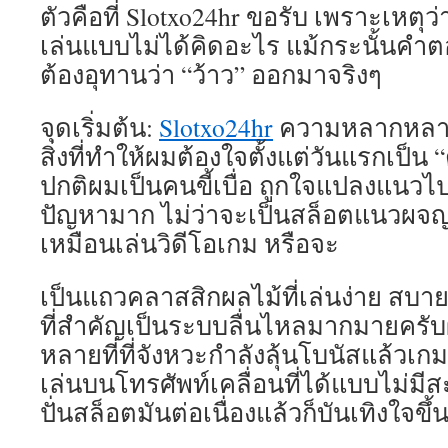
ตัวคือที่ Slotxo24hr ขอรับ เพราะเหตุ
เล่นแบบไม่ได้คิดอะไร แม้กระนั้นคำต
ต้องอุทานว่า “ว้าว” ออกมาจริงๆ
จุดเริ่มต้น:
Slotxo24hr
ความหลากหลายที
สิ่งที่ทำให้ผมต้องใจตั้งแต่วันแรกเป็น
ปกติผมเป็นคนขี้เบื่อ ถูกใจแปลงแนวไปเ
ปัญหามาก ไม่ว่าจะเป็นสล็อตแนวผจญ
เหมือนเล่นวิดีโอเกม หรือจะ
เป็นแถวคลาสสิกผลไม้ที่เล่นง่าย สบา
ที่สำคัญเป็นระบบลื่นไหลมากมายคร
หลายที่ที่จังหวะกำลังลุ้นโบนัสแล้วเกมด
เล่นบนโทรศัพท์เคลื่อนที่ได้แบบไม่มีส
ปั่นสล็อตมันต่อเนื่องแล้วก็บันเทิงใจขึ