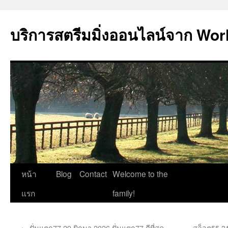
บริการสตรีมมิ่งออนไลน์จาก Wo
ข้าม
หน้า
Blog
Contact
Welcome to the
ไป
แรก
family!
ยัง
←
ปั่นแตก77 29 มิถุนา 2026 ปั่นแตก77 ดีที่สุด
สล็อต55 31