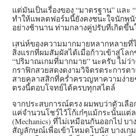
แต่มันเป็นเรื่องของ “มาตรฐาน” และ
ทำให้แพลตฟอร์มนี้ยังคงชนะใจนักพน
อย่างช้านาน ท่ามกลางคู่ปรับที่เกิดขึ้น
เสน่ห์ของความมากมายหลากหลายที่ไม่
สิ่งแรกที่ผมสัมผัสได้เมื่อก้าวเข้าสู่โล
“ปริมาณเกมที่มากมาย” นะครับ ไม่ว
กราฟิกสวยสดงดงามวิจิตรตระการตาแ
สายคลาสสิกที่คร่ำครวญหาความง่ายๆ
ตรงนี้ตอบโจทย์ได้ครบทุกสไตล์
จากประสบการณ์ตรง ผมพบว่าตัวเลือกที่
แค่จำนวนโชว์ไว้โก้เก๋ๆแม้กระนั้นแต่
(Mechanics) ที่ไม่เหมือนกันออกไป บา
สัญลักษณ์เพื่อเข้าโหมดโบนัส บางเกมย