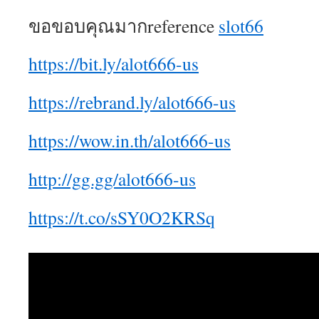
ขอขอบคุณมากreference
slot66
https://bit.ly/alot666-us
https://rebrand.ly/alot666-us
https://wow.in.th/alot666-us
http://gg.gg/alot666-us
https://t.co/sSY0O2KRSq