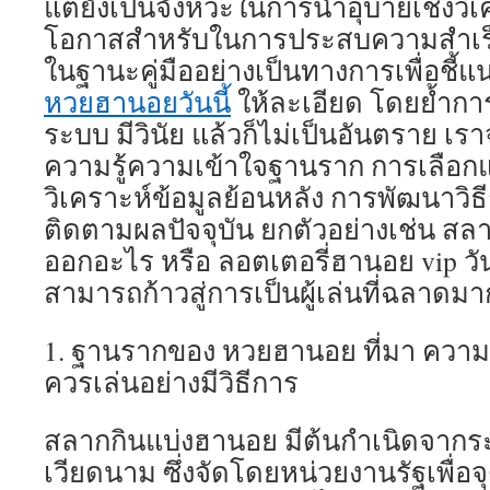
แต่ยังเป็นจังหวะในการนำอุบายเชิงวิเค
โอกาสสำหรับในการประสบความสำเร็จ เ
ในฐานะคู่มืออย่างเป็นทางการเพื่อชี้
หวยฮานอยวันนี้
ให้ละเอียด โดยย้ำการ
ระบบ มีวินัย แล้วก็ไม่เป็นอันตราย เร
ความรู้ความเข้าใจฐานราก การเลือ
วิเคราะห์ข้อมูลย้อนหลัง การพัฒนาวิธ
ติดตามผลปัจจุบัน ยกตัวอย่างเช่น สลา
ออกอะไร หรือ ลอตเตอรี่ฮานอย vip วันน
สามารถก้าวสู่การเป็นผู้เล่นที่ฉลาดมาก
1. ฐานรากของ หวยฮานอย ที่มา ความสำ
ควรเล่นอย่างมีวิธีการ
สลากกินแบ่งฮานอย มีต้นกำเนิดจา
เวียดนาม ซึ่งจัดโดยหน่วยงานรัฐเพื่อ