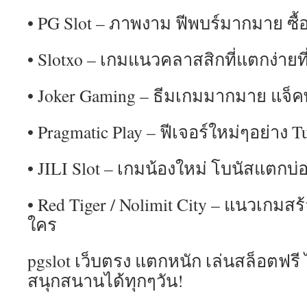
• PG Slot – ภาพงาม ฟีพบร์มากมาย ซื้
• Slotxo – เกมแนวคลาสสิกที่แตกง่ายที
• Joker Gaming – ธีมเกมมากมาย แจ
• Pragmatic Play – ฟีเจอร์ใหม่ๆอย่าง 
• JILI Slot – เกมน้องใหม่ โบนัสแตกบ
• Red Tiger / Nolimit City – แนวเกมสร
ใคร
pgslot เว็บตรง แตกหนัก เล่นสล็อตฟรี ไ
สนุกสนานได้ทุกๆวัน!