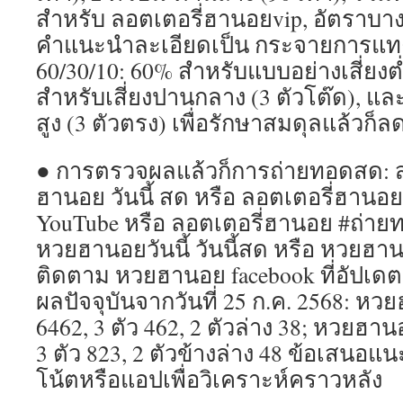
สำหรับ ลอตเตอรี่ฮานอยvip, อัตราบาง
คำแนะนำละเอียดเป็น กระจายการแท
60/30/10: 60% สำหรับแบบอย่างเสี่ยงต่
สำหรับเสี่ยงปานกลาง (3 ตัวโต๊ด), และ
สูง (3 ตัวตรง) เพื่อรักษาสมดุลแล้วก็
● การตรวจผลแล้วก็การถ่ายทอดสด: ส
ฮานอย วันนี้ สด หรือ ลอตเตอรี่ฮาน
YouTube หรือ ลอตเตอรี่ฮานอย #ถ่าย
หวยฮานอยวันนี้ วันนี้สด หรือ หวยฮานอ
ติดตาม หวยฮานอย facebook ที่อัปเดต
ผลปัจจุบันจากวันที่ 25 ก.ค. 2568: หว
6462, 3 ตัว 462, 2 ตัวล่าง 38; หวยฮาน
3 ตัว 823, 2 ตัวข้างล่าง 48 ข้อเสนอแ
โน้ตหรือแอปเพื่อวิเคราะห์คราวหลัง