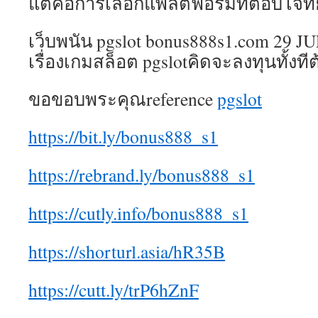
แต่คือการเลือกแพลตฟอร์มที่ตอบโจทย
เว็บพนัน pgslot bonus888s1.com 29 JU
เรื่องเกมสล็อต pgslotคิดจะลงทุนทั้งทีต้อ
ขอขอบพระคุณreference
pgslot
https://bit.ly/bonus888_s1
https://rebrand.ly/bonus888_s1
https://cutly.info/bonus888_s1
https://shorturl.asia/hR35B
https://cutt.ly/trP6hZnF