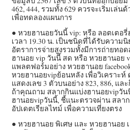
ข้อมูลปี 2567 เลข 3 ตัวบนที่ออกบ่อย
462, 444, รวมทั้ง 629 ควรจะเริ่มเล่น
เพื่อทดลองแผนการ
● หวยฮานอยวันนี้ vip: หรือ ลอตเตอรี
เวลา 19.30 น. เป็นชนิดที่ได้รับความนิ
อัตราการจ่ายสูงรวมทั้งมีการถ่ายทอด
ฮานอย vip วันนี้ สด หรือ หวยฮานอย v
แพลตฟอร์มอย่าง หวยฮานอย facebook
หวยฮานอยvipย้อนหลัง เพื่อวิเคราะห์ ด
แสดงเลข 3 ตัวบนอย่าง 823, 886, แล
ถ้าคุณถาม สลากกินแบ่งฮานอยvipวันน
ฮานอยvipวันนี้, ชี้แนะตรวจผ่าน สลาก
อัปเดตเรียลไทม์ เพื่อความเที่ยงตรง
● หวยฮานอย พิเศษ และ หวยฮานอย เฉพ