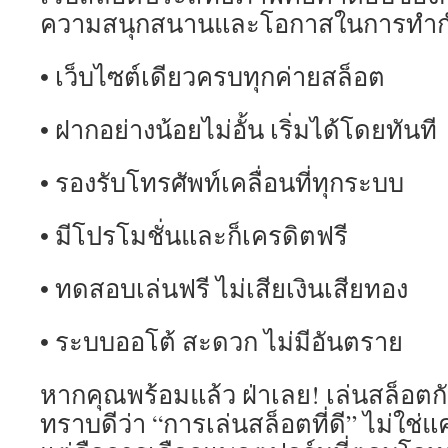
ความสนุกสนานและโอกาสในการทำ
• เว็บไซต์เดียวครบทุกค่ายสล็อต
• ฝากอย่างน้อยไม่อั้น เริ่มได้โดยทันที
• รองรับโทรศัพท์เคลื่อนที่ทุกระบบ
• มีโปรโมชั่นและก็เครดิตฟรี
• ทดสอบเล่นฟรี ไม่เสียเงินเสียทอง
• ระบบออโต้ สะดวก ไม่มีอันตราย
หากคุณพร้อมแล้ว ฝ่าเลย! เล่นสล็อตกับ
ทราบดีว่า “การเล่นสล็อตที่ดี” ไม่ใช่แค