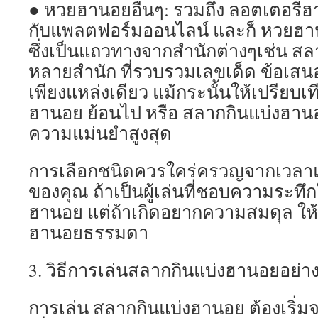
● หวยฮานอยอื่นๆ: รวมถึง ลอตเตอรี่ฮาน
กับแพลตฟอร์มออนไลน์ และก็ หวยฮา
ซึ่งเป็นแถวทางจากสำนักต่างๆเช่น ส
หลายสํานัก ที่รวบรวมเลขเด็ด ข้อเสนอ
เพียงแหล่งเดียว แม้กระนั้นให้เปรียบเ
ฮานอย ย้อนไป หรือ สลากกินแบ่งฮานอย 
ความแม่นยำสูงสุด
การเลือกชนิดควรใคร่ครวญจากเวลาแ
ของคุณ ถ้าเป็นผู้เล่นที่ชอบความระทึก
ฮานอย แต่ถ้าเกิดอยากความสมดุล ให้เ
ฮานอยธรรมดา
3. วิธีการเล่นสลากกินแบ่งฮานอยอย่
การเล่น สลากกินแบ่งฮานอย ต้องเริ่ม