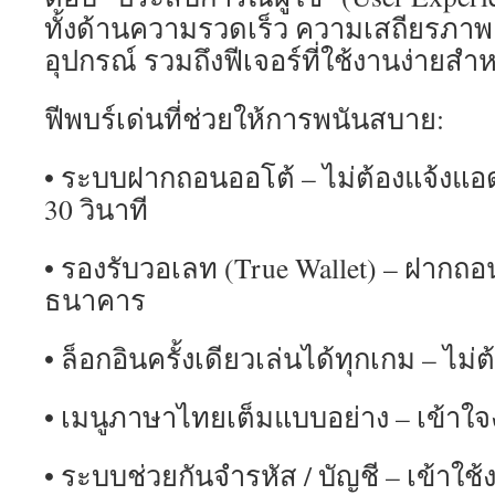
ทั้งด้านความรวดเร็ว ความเสถียรภาพ 
อุปกรณ์ รวมถึงฟีเจอร์ที่ใช้งานง่ายสำหร
ฟีพบร์เด่นที่ช่วยให้การพนันสบาย:
• ระบบฝากถอนออโต้ – ไม่ต้องแจ้งแอด
30 วินาที
• รองรับวอเลท (True Wallet) – ฝากถอน
ธนาคาร
• ล็อกอินครั้งเดียวเล่นได้ทุกเกม – ไม
• เมนูภาษาไทยเต็มแบบอย่าง – เข้าใจง่
• ระบบช่วยกันจำรหัส / บัญชี – เข้า