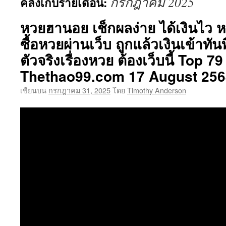
กรกฎาคม 2025
คลังเก็บรายเดือน:
เนื้อหา
หวยฮานอย เช็กผลง่าย ได้เงินไว หว
ซื้อหวยผ่านเว็บ ถูกแล้วเงินเข้าทั
ตัวจริงเรื่องหวย ต้องเว็บนี้ Top 
Thethao99.com 17 August 256
เขียนบน
กรกฎาคม 31, 2025
โดย
Timothy Anderson