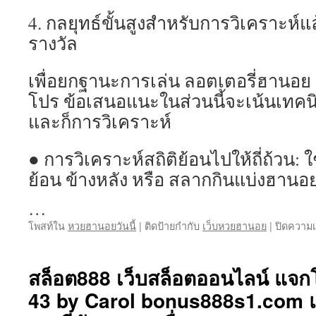
4. กลยุทธ์ขั้นสูงสำหรับการวิเคราะห์แ
รางวัล
เพื่อยกฐานะการเล่น ลอตเตอรี่ฮานอย จ
โปร ข้อเสนอแนะในส่วนนี้จะเน้นเทคนิคข
และก็การวิเคราะห์
● การวิเคราะห์สถิติย้อนไปให้ถี่ถ้วน:
ย้อน ข้างหลัง หรือ สลากกินแบ่งฮานอย
…
โพสท์ใน
หวยฮานอยวันนี้
|
ติดป้ายกำกับ
เว็บหวยฮานอย
|
ปิดความเ
สล็อต888 เว็บสล็อตออนไลน์ แจกโ
43 by Carol bonus888s1.com 