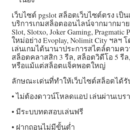
เว็บไซต์ pgslot สล็อตเว็บไซต์ตรง เป็
บริการเกมสล็อตออนไลน์จากมากมายค่
Slot, Slotxo, Joker Gaming, Pragmatic P
ใหม่อย่าง Evoplay, Nolimit City ฯลฯ 
เล่นเกมได้นานาประการสไตล์ตามความ
สล็อตคลาสสิก 3 รีล, สล็อตวิดีโอ 5 รีล
หรือแม้แต่สล็อตแจ็คพอตใหญ่
ลักษณะเด่นที่ทำให้เว็บไซต์สล็อตได้ร
• ไม่ต้องดาวน์โหลดแอป เล่นผ่านเบรา
• มีระบบทดสอบเล่นฟรี
• ฝากถอนไม่มีขั้นต่ำ