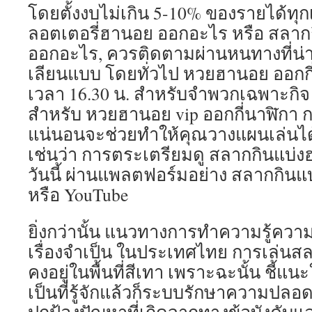
โดยตั้งงบไม่เกิน 5-10% ของรายได้ทุก
ลอตเตอรี่ฮานอย ออกอะไร หรือ สลากก
ออกอะไร, ควรติดตามผ่านหนทางที่น่าเชื
เลียนแบบ โดยทั่วไป หวยฮานอย ออกกี่น
เวลา 16.30 น. สำหรับจำพวกเฉพาะกิจ 
สำหรับ หวยฮานอย vip ออกกี่นาฬิกา 
แน่นอนจะช่วยทำให้คุณวางแผนเล่นได้
เช่นว่า การตระเตรียมดู สลากกินแบ
วันนี้ ผ่านแพลตฟอร์มอย่าง สลากกินแ
หรือ YouTube
ยิ่งกว่านั้น แนวทางการทำความรู้ความ
เรื่องจำเป็น ในประเทศไทย การเล่นสล
คงอยู่ในพื้นที่สีเทา เพราะฉะนั้น ชี้แ
เป็นที่รู้จักแล้วก็ระบบรักษาความปลอดภ