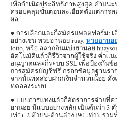
เพื่อกำเนิดประสิทธิภาพสูงสุด คำแนะ
ครอบคลุมขั้นตอนละเอียดตั้งแต่การ
ผล
● การเลือกและก็สมัครแพลตฟอร์ม: เลือ
อย่างเช่น หวยฮานอย ruay,
หวยฮานอ
lotto, หรือ สลากกินแบ่งฮานอย huayso
อัตโนมัติแล้วก็รีวิวจากผู้ใช้จริง คำ
อนุญาตและก็ระบบ SSL เพื่อป้องกันข้อม
การสมัครบัญชีฟรี กรอกข้อมูลฐานราก
จากนั้นทดสอบฝากเงินจำนวนน้อย ดังเช
ทดลองระบบ
● แบบการแทงแล้วก็อัตราการจ่ายที่ควร
ฮานอย มีแบบอย่างหลัก เป็นต้นว่า 3 ตั
เท่า), 2 ตัวบน-ด้านล่าง (90 เท่า), รวมทั