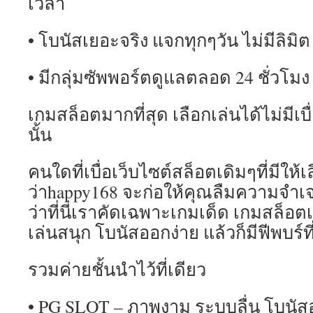
เวลา
• โบนัสเยอะจริง แจกทุกๆวัน ไม่มีลิมิต
• มีกลุ่มซัพพอร์ตดูแลตลอด 24 ชั่วโมง
เกมสล็อตมากที่สุด เลือกเล่นได้ไม่มีเบื่
นั้น
คนใดที่เบื่อเว็บไซต์สล็อตเดิมๆที่มีให้
ว่าhappy168 จะก่อให้คุณลืมความจำเจ
ว่าที่นี่เราคัดเฉพาะเกมเด็ด เกมสล็อตเคร
เล่นสนุก โบนัสออกง่าย แล้วก็มีฟีพบร์ที
รวมค่ายชั้นนำไว้ที่เดียว
• PG SLOT – ภาพงาม ระบบลื่น โบนัส