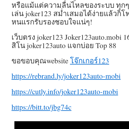
หรือแม้แต่ความลื่นไหลของระบบ ทุก
เล่น joker123 สม่ำเสมอได้ง่ายแล้วก็โ
หนแรกรับรองชอบใจแน่ๆ!
เว็บตรง joker123 Joker123auto.mobi 1
สิโน joker123auto แจกบ่อย Top 88
ขอขอบคุณwebsite
โจ๊กเกอร์123
https://rebrand.ly/joker123auto-mobi
https://cutly.info/joker123auto-mobi
https://bitt.to/jbg74c