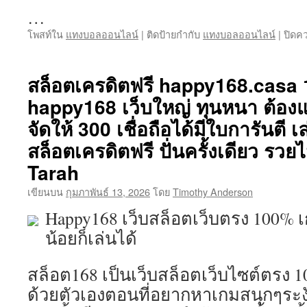
…
โพสท์ใน
แทงบอลออนไลน์
|
ติดป้ายกำกับ
แทงบอลออนไลน์
|
ปิดค
สล็อตเครดิตฟรี happy168.casa
happy168 เว็บใหญ่ ทุนหนา ต้องแฮปป
จัดให้ 300 เชื่อถือได้มีใบการันตี เ
สล็อตเครดิตฟรี ปั่นครั้งเดียว รวยไม
Tarah
เขียนบน
กุมภาพันธ์ 13, 2026
โดย
Timothy Anderson
Happy168 เว็บสล็อตเว็บตรง 100%
น้อยก็เล่นได้
สล็อต168 เป็นเว็บสล็อตเว็บไซต์ตรง 1
ด้วยตัวเองตอนที่อยากหาเกมสนุกๆระง