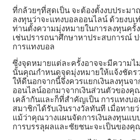
ที่กล้วยๆที่สุดเป็น จะต้องตั้งงบประม
ลงทุนว่าจะแทงบอลออนไลน์ ด้วยงบเท่
ท่านตั้งความมุ่งหมายในการลงทุนครั้ง
เช่นปรารถนาศึกษาหาประสบการณ์ 
การแทงบอล
ซึ่งจุดหมายแต่ละครั้งอาจจะมีความไม
นั้นคุณกำหนดจุดมุ่งหมายให้แจ้งชัด
ให้ดีนอกจากนี้จึงควรแยกเงินลงทุน
ออนไลน์ออกมาจากเงินส่วนตัวของคุณ 
เคล้ากันและก็ที่สำคัญเป็น การแทงบอ
สมาชิกได้รับเงินรางวัลทันที เมื่อทายว
แม้ว่าคุณวางแผนจัดการเงินลงทุนแบบงี
การบรรลุผลและชัยชนะจะเป็นของคุ