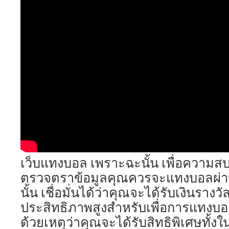
เว็บแทงบอล เพราะฉะนั้น เพื่อความ
ตรวจตราข้อมูลคุณควรจะแทงบอลผ่าน
นั้น เชื่อมั่นได้ว่าคุณจะได้รับเงินรางวั
ประสิทธิภาพสูงสำหรับเพื่อการแทงบอ
ด้วยเหตุว่าคุณจะได้รับสิทธิพิเศษทั้งในเร