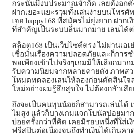
กระนั้นมีงบประมาณจำกัด เลยตั้งอกตั้ง
ฝากเยอะแยะรวมทั้งเล่นง่ายบนโทรศัพท์
เจอ happy168 ที่สมัครไม่ยุ่งยาก ฝากเงิน
ที่สำคัญเป็นระบบลื่นมากมาย เล่นได้ต่
สล็อต168 เป็นเว็บไซต์ตรง ไม่ผ่านเอเย่
เชื่อมั่นเรื่องความปลอดภัยและก็การชำ
พอเพียงเข้าไปจริงๆเกมมีให้เลือกมากมา
รับความนิยมจากหลายค่ายดัง ภาพสวย
โหมดทดลองเล่นให้ลองก่อนตัดสินใจลง
ใหม่อย่างผมรู้สึกสุขใจ ไม่ต้องกลัวเสี
ถึงจะเป็นคนทุนน้อยก็สามารถเล่นได้ เนื
ไม่สูง แล้วก็บางเกมแจกโบนัสบ่อยมาก 
บ่อยครั้งกว่าที่คิด เคยมีรอบหนึ่งที่ใส่
ฟรีสปินต่อเนื่องจนถึงทำเงินได้เกินคาด เ