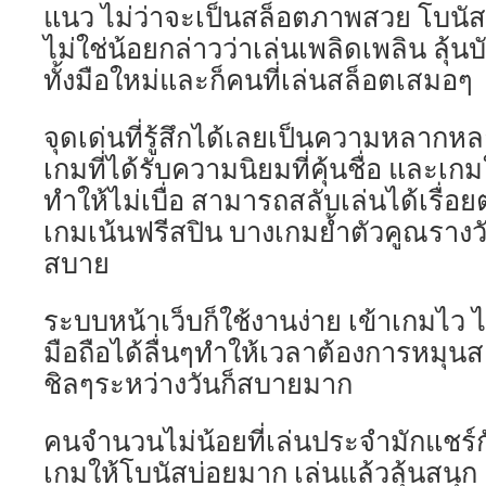
แนว ไม่ว่าจะเป็นสล็อตภาพสวย โบนัสจ
ไม่ใช่น้อยกล่าวว่าเล่นเพลิดเพลิน ลุ้
ทั้งมือใหม่และก็คนที่เล่นสล็อตเสมอๆ
จุดเด่นที่รู้สึกได้เลยเป็นความหลากหล
เกมที่ได้รับความนิยมที่คุ้นชื่อ และเกมใ
ทำให้ไม่เบื่อ สามารถสลับเล่นได้เรื่อ
เกมเน้นฟรีสปิน บางเกมย้ำตัวคูณรางวั
สบาย
ระบบหน้าเว็บก็ใช้งานง่าย เข้าเกมไว 
มือถือได้ลื่นๆทำให้เวลาต้องการหมุนส
ชิลๆระหว่างวันก็สบายมาก
คนจำนวนไม่น้อยที่เล่นประจำมักแชร์ก
เกมให้โบนัสบ่อยมาก เล่นแล้วลุ้นสนุก แม