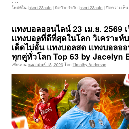
…
โพสท์ใน
joker123auto
|
ติดป้ายกำกับ
joker123auto
|
ปิดความเห็น
แทงบอลออนไลน์ 23 เม.ย. 2569 เ
แทงบอลที่ดีที่สุดในโลก วิเคราะห
เด็ดไม่อั้น แทงบอลสด แทงบอลออ
ทุกคู่ทั่วโลก Top 63 by Jacelyn 
เขียนบน
กุมภาพันธ์ 18, 2026
โดย
Timothy Anderson
น