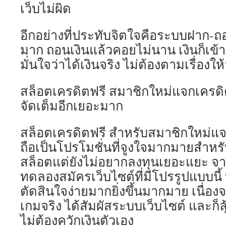
เว็บไม่ผิด
อีกอย่างที่ประทับจิตใจคือระบบฝาก-ถอ
มาก ถอนเงินแล้วคอยไม่นาน เงินก็เข้า 
มั่นใจว่าได้เงินจริง ไม่ต้องตามเรื่องให้
สล็อตเครดิตฟรี สมาชิกใหม่แจกเครดิ
จัดเต็มอีกเยอะมาก
สล็อตเครดิตฟรี สำหรับสมาชิกใหม่แจ
ถือเป็นโปรโมชั่นที่จูงใจมากมายสำหรั
สล็อตแต่ยังไม่อยากลงทุนเยอะแยะ จา
ทดลองสมัครเว็บไซต์ที่มีโปรรูปแบบนี้
ตัดสินใจง่ายมากยิ่งขึ้นมากมาย เนื่อง
เกมจริง ได้สัมผัสระบบเว็บไซต์ และก
ไม่ต้องควักเงินตัวเอง