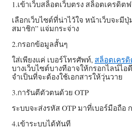
1.เข้าเว็บสล็อตเว็บตรง สล็อตเครดิตฟ
เลือกเว็บไซต์ที่น่าไว้ใจ หน้าเว็บจะมีป
สมาชิก” แจ่มกระจ่าง
2.กรอกข้อมูลสั้นๆ
ใส่เพียงแค่ เบอร์โทรศัพท์,
สล็อตเครดิ
บางเว็บไซต์บางทีอาจให้กรอกไลน์ไอดี เ
จำเป็นที่จะต้องใช้เอกสารให้วุ่นวาย
3.การันตีตัวตนด้วย OTP
ระบบจะส่งรหัส OTP มาที่เบอร์มือถือ กร
4.เข้าระบบได้ทันที