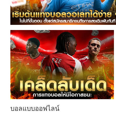
บอลแบบออฟไลน์