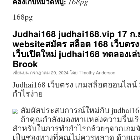
168pg
คลังเก็บหมวดหมู่:
เนื้อหา
168pg
Judhai168 judhai168.vip 17 ก.ย
websiteสมัคร สล็อต 168 เว็บตร
เว็บเปิดใหม่ judhai168 ทดลองเล
Brook
เขียนบน
กรกฎาคม 29, 2024
โดย
Timothy Anderson
Judhai168 เว็บตรง เกมสล็อตออนไลน์ ล
กำไรง่าย
สัมผัสประสบการณ์ใหม่กับ judhai168 เว
ถ้าคุณกำลังมองหาแหล่งความรื่นเริ
สำหรับในการทำกำไรกล้วยๆจากเกมจัด
เป็นช่องทางที่คุณไม่ควรพลาด ด้วยเก