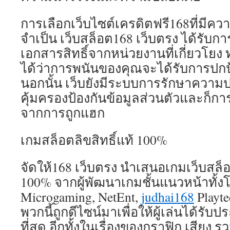
การเลือกเว็บไซต์เครดิตฟรี168ที่มีความ
จำเป็น เว็บสล็อต168 เว็บตรง ได้รับการ
เอกสารสิทธิ์จากหน่วยงานที่เกี่ยวโยง 
ได้ว่าการพนันของคุณจะได้รับการปกป้
นอกนั้น เว็บยังมีระบบการรักษาความปล
คุ้มครองป้องกันข้อมูลส่วนตัวและก็
จากการถูกแฮก
เกมสล็อตลิขสิทธิ์แท้ 100%
จัดให้168 เว็บตรง นำเสนอเกมเว็บสล็อต1
100% จากผู้พัฒนาเกมชั้นแนวหน้าทั้งโ
Microgaming, NetEnt,
judhai168
Playte
พวกนี้ถูกดีไซน์มาเพื่อให้ผู้เล่นได้รับป
ที่สุด อีกทั้งในเรื่องของกราฟิก เสียง ร