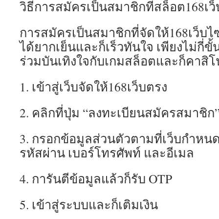
วิธีการสมัครเป็นสมาชิกที่สล็อต168เว
การสมัครเป็นสมาชิกที่จัดให้168เว็บไซต์
ได้ยากเย็นและก็เร็วทันใจ เพียงไม่กี่
ร่วมบันเทิงใจกับเกมสล็อตและก็คาสิ
1. เข้าสู่เว็บจัดให้168เว็บตรง
2. คลิกที่ปุ่ม “ลงทะเบียนสมัครสมาชิก
3. กรอกข้อมูลส่วนตัวตามที่เว็บกำหนด ตั
รหัสผ่าน เบอร์โทรศัพท์ และอีเมล
4. การันตีข้อมูลแล้วก็รับ OTP
5. เข้าสู่ระบบและก็เติมเงิน