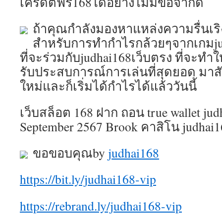
เครดิตฟรี168ได้อย่างไม่มีข้อจำกัด
ถ้าคุณกำลังมองหาแหล่งความรื่นเริ
สำหรับการทำกำไรกล้วยๆจากเกมju
ที่จะร่วมกับjudhai168เว็บตรง ที่จะทำใ
รับประสบการณ์การเล่นที่สุดยอด มา
ใหม่และก็เริ่มได้กำไรได้แล้ววันนี้
เว็บสล็อต 168 ฝาก ถอน true wallet jud
September 2567 Brook คาสิโน judhai168
ขอขอบคุณby
judhai168
https://bit.ly/judhai168-vip
https://rebrand.ly/judhai168-vip