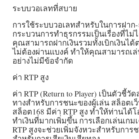
ระบบวอเลทที่สบาย
การใช้ระบบวอเลทสำหรับในการฝาก-ถ
กระบวนการทำธุรกรรมเป็นเรื่องที่ไม่
คุณสามารถฝากเงินรวมทั้งเบิกเงินได้
ไม่ต้องผ่านแบงค์ ทำให้คุณสามารถเล่
อย่างไม่มีข้อจำกัด
ค่า RTP สูง
ค่า RTP (Return to Player) เป็นตัวชี้วั
ทางสำหรับการชนะของผู้เล่น สล็อตเว็บ
สล็อต168 มีค่า RTP สูง ทำให้ท่านได้
ทำเงินที่มากเพิ่มขึ้น การเลือกเล่นเกมเ
RTP สูงจะช่วยเพิ่มจังหวะสำหรับการช
สำหรับการเสียเงินเสียทอง