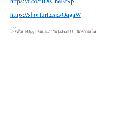
https://t.co/fBXGneBr9p
https://shorturl.asia/OqgaW
…
บน
โพสท์ใน
168pg
|
ติดป้ายกำกับ
judhai168
|
ปิดความเห็น
Judhai168
judhai168.
17
ก.ย.
67
เว็บ
สล็อต168
websiteสม
สล็อต
168
เว็บ
ตรง
คา
สิ
โน
ออนไลน์