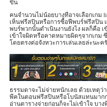
ขึ้น
คนจำนวนไม่น้อยบางทีอาจเลือกเกม liv
เห็นฟรีสปินหรือการซื้อฟีพบร์ฟรีสปิน 
พบร์พวกนั้นดำเนินงานยังไง ผลก็คือ เ
เข้าใจผิดหรือคาดหมายผิดๆจากเกม ซึ่
โดยตรงต่อจังหวะการเล่นเลยล่ะนะคร
ธรรมดาจะไม่จ่ายหนักเลย ด้วยเหตุว
พีคในตอนฟรีสปินหรือโบนัสแทนมากก
อ่านตารางจ่ายก่อนก็จะไม่เข้าใจ บางที