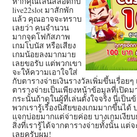
หากคุณเล่นสล็อตกับ
live22slot มาสักพัก
แล้ว คุณอาจจะทราบ
เลยว่า คนจำนวน
มากจุดโฟกัสภาพ
เกมโบนัส หรือเสียง
เกมน้อยลงมากมาย
เลยขอรับ แต่พวกเขา
จะให้ความเอาใจใส่
กับตารางจ่ายเงินรางวัลเพิ่มขึ้นเรื่อ
ตารางจ่ายเป็นเพียงหน้าข้อมูลที่เปิดม
กระนั้นถ้าดูในผู้ที่เล่นตั้งใจจริง นี่เป็น
พวกเรารู้เรื่องนิสัยของเกมมากขึ้นได้ 
แจกบ่อยมากแต่จ่ายค่อย บางเกมเงียบยา
สิ่งที่เรารู้ได้จากตารางจ่ายทั้งนั้น แต
เลยครับผม!