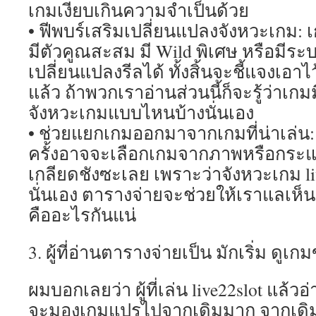
เกมเงียบเกินความจำเป็นด้วย
• ฟีพบร์เสริมเปลี่ยนแปลงจังหวะเกม: 
มีตัวคูณสะสม มี Wild พิเศษ หรือมีระ
เปลี่ยนแปลงรีลได้ ทั้งสิ้นจะชี้แจงเอา
แล้ว ถ้าพวกเราอ่านส่วนนี้ก็จะรู้ว่าเก
จังหวะเกมแบบไหนบ้างนั่นเอง
• ช่วยแยกเกมออกมาจากเกมที่น่าเล่น
ครั้งอาจจะเลือกเกมจากภาพหรือกระแส 
เกลียดชังซะเลย เพราะว่าจังหวะเกม li
นั่นเอง ตารางจ่ายจะช่วยให้เราแลเห็นแ
คืออะไรกันแน่
3. ผู้ที่อ่านตารางจ่ายเป็น มักเริ่ม ดูเกม
ผมบอกเลยว่า ผู้ที่เล่น live22slot แล้ว
จะมองเกมแปรไปจากเดิมมาก จากเดิมท