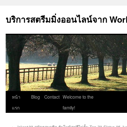
บริการสตรีมมิ่งออนไลน์จาก Wo
ข้าม
หน้า
Blog
Contact
Welcome to the
ไป
แรก
family!
ยัง
←
Joker123 สมัครสมาชิก รับโบนัสฟรีไม่อั้น Top 72
Slotxo 25 J