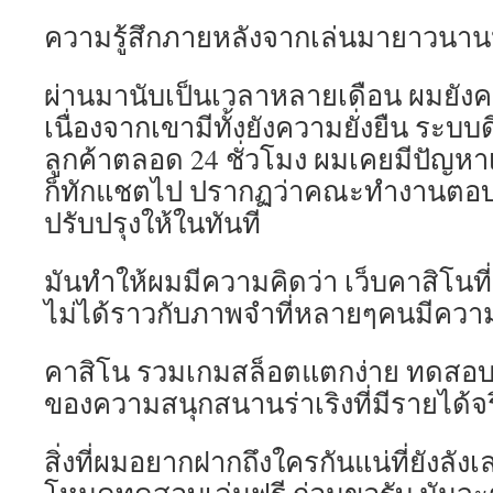
ความรู้สึกภายหลังจากเล่นมายาวนา
ผ่านมานับเป็นเวลาหลายเดือน ผมยังคงเ
เนื่องจากเขามีทั้งยังความยั่งยืน ระบ
ลูกค้าตลอด 24 ชั่วโมง ผมเคยมีปัญหาเ
ก็ทักแชตไป ปรากฏว่าคณะทำงานตอบใ
ปรับปรุงให้ในทันที
มันทำให้ผมมีความคิดว่า เว็บคาสิโนที่ด
ไม่ได้ราวกับภาพจำที่หลายๆคนมีความ
คาสิโน รวมเกมสล็อตแตกง่าย ทดสอบเล่
ของความสนุกสนานร่าเริงที่มีรายได้จร
สิ่งที่ผมอยากฝากถึงใครกันแน่ที่ยังลังเ