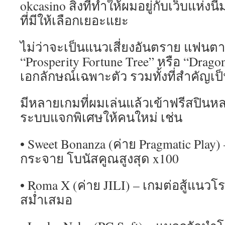
okcasino สิ่งที่ทำให้ผมอยู่กับเว็บแห่ง
ที่มีให้เลือกเยอะแยะ
ไม่ว่าจะเป็นแนวเสี่ยงอันตราย แฟนตาซ
“Prosperity Fortune Tree” หรือ “Drago
เอกลักษณ์เฉพาะตัว รวมทั้งที่สำคัญเป
มีหลายเกมที่ผมเล่นแล้วเข้าฟรีสปินหล
ระบบแจกพิเศษให้คนใหม่ เช่น
• Sweet Bonanza (ค่าย Pragmatic Play
กระจาย โบนัสคูณสูงสุด x100
• Roma X (ค่าย JILI) – เกมต่อสู้แนวโร
สม่ำเสมอ