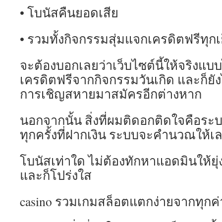
• โบนัสคืนยอดเสีย
• รวมทั้งกิจกรรมสุ่มแจกเครดิตฟรีทุกเ
จะต้องบอกเลยว่าเว็บไซต์นี้ให้จริงแบ
เครดิตฟรีจากกิจกรรมวันเกิด และก็ยั
การเชิญสหายมาสมัครอีกต่างหาก
นอกจากนั้น สิ่งที่ผมติดอกติดใจคือระ
ทุกครั้งที่ฝากเงิน ระบบจะคำนวณให้เล
โบนัสเท่าใด ไม่ต้องทักหาแอดมินให้ยุ่
และก็โปร่งใส
casino รวมเกมสล็อตแตกง่ายจากทุกค่าย