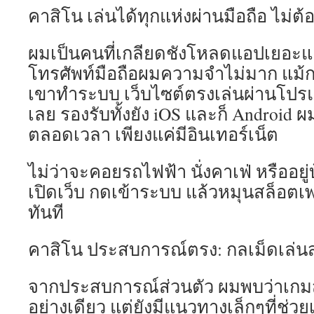
คาสิโน เล่นได้ทุกแห่งผ่านมือถือ ไม่
ผมเป็นคนที่เกลียดชังโหลดแอปเยอะแย
โทรศัพท์มือถือผมความจำไม่มาก แม้กระ
เขาทำระบบ เว็บไซต์ตรงเล่นผ่านโปรแ
เลย รองรับทั้งยัง iOS และก็ Android ผ
ตลอดเวลา เพียงแค่มีอินเทอร์เน็ต
ไม่ว่าจะคอยรถไฟฟ้า นั่งคาเฟ่ หรืออยู่
เปิดเว็บ กดเข้าระบบ แล้วหมุนสล็อตเ
ทันที
คาสิโน ประสบการณ์ตรง: กลเม็ดเล่นส
จากประสบการณ์ส่วนตัว ผมพบว่าเกมสล
อย่างเดียว แต่ยังมีแนวทางเล็กๆที่ช่วยเ