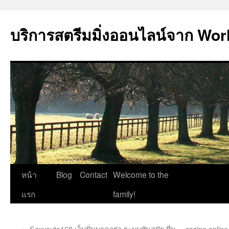
บริการสตรีมมิ่งออนไลน์จาก Wo
ข้าม
หน้า
Blog
Contact
Welcome to the
ไป
แรก
family!
ยัง
←
Sexyauto168 เว็บปั่นบาคาร่า ระบบทันสมัย ทีม
casino online