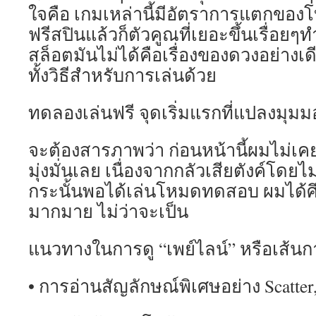
ใจคือ เกมเหล่านี้มีอัตราการแตกของโบ
ฟรีสปินแล้วก็ตัวคูณที่เยอะขึ้นเรื่อยๆทำ
สล็อตมันไม่ได้คือเรื่องของดวงอย่างเด
ทั้งวิธีสำหรับการเล่นด้วย
ทดลองเล่นฟรี จุดเริ่มแรกที่แปลงมุมม
จะต้องสารภาพว่า ก่อนหน้านี้ผมไม่เค
มุ่งมั่นเลย เนื่องจากกลัวเสียตังค์โดย
กระนั้นพอได้เล่นโหมดทดสอบ ผมได้
มากมาย ไม่ว่าจะเป็น
แนวทางในการดู “เพย์ไลน์” หรือเส้นก
• การอ่านสัญลักษณ์พิเศษอย่าง Scatter