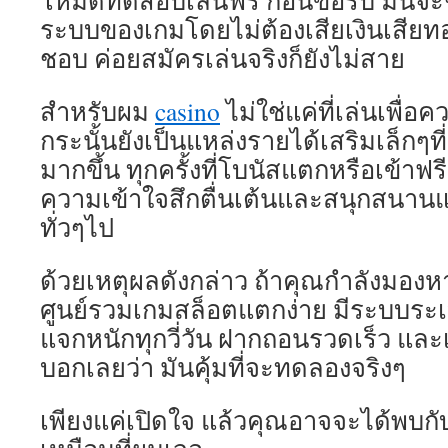
โหมดทดสอบเล่นฟรี ก่อนขอรับ มันจะช
ระบบของเกมโดยไม่ต้องเสียเงินเสียทอง 
ชอบ ค่อยสมัครเล่นจริงก็ยังไม่สาย
สำหรับผม
casino
ไม่ใช่แค่ที่เล่นเพื่
กระนั้นยังเป็นแหล่งรายได้เสริมเล็กๆที่
มากขึ้น ทุกครั้งที่โบนัสแตกหรือเข้าฟรี
ความเข้าใจสึกตื่นเต้นและสนุกสนานแ
ทั่วๆไป
ด้วยเหตุผลดังกล่าว ถ้าคุณกำลังมองหา
ศูนย์รวมเกมสล็อตแตกง่าย มีระบบระ
แจกหนักทุกวี่วัน ฝากถอนรวดเร็ว และเล
บอกเลยว่า มันคุ้มที่จะทดลองจริงๆ
เพียงแค่เปิดใจ แล้วคุณอาจจะได้พบก