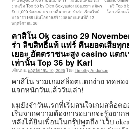
เนื้อหา
งานเริ่ด Top 58 by Olen Sexyauto168a.com สมัคร
ฟรี Top 8 
รับ 1,000 ห้องเยอะ ระบบลื่น บาคาร่าสด เรียลไทม์
โลก สล็อตเว็
บาคาร่า168 เพิ่มโอกาสสร้างผลตอบแทนที่ดี 12
พฤศจิกายน 26
คาสิโน Ok casino 29 November
ร่า ลิขสิทธิ์แท้ แฟร์ คืนยอดเสียทุ
เยอะ อัตตราชนะสูง casino แตกเท
เท่านั้น Top 36 by Karl
เขียนบน
พฤศจิกายน 10, 2025
โดย
Timothy Anderson
คาสิโน รวมเกมสล็อตแตกง่าย ทดลองเล
แจกหนักวันแล้ววันเล่า!
ผมยังจำวันแรกที่เริ่มสนใจเกมสล็อตอ
เริ่มจากความต้องการอยากจะรู้อย
หลังได้ยินเพื่อนในกรุ๊ปพูดถึง “เว็บ ok