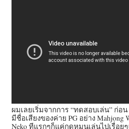
ผมเลยเริ่มจากการ “ทดสอบเล่น” ก่อน
มีชื่อเสียงของค่าย PG อย่าง Mahjong
Neko ทีแรกๆก็แค่กดหมุนเล่นไปเรื่อยๆ