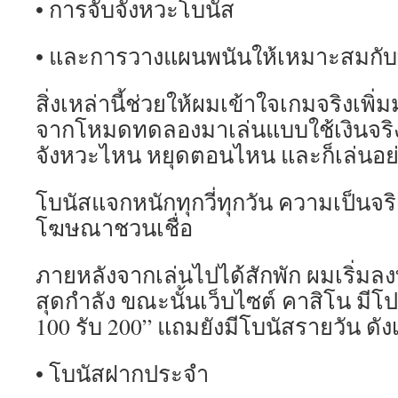
• การจับจังหวะโบนัส
• และการวางแผนพนันให้เหมาะสมกับ
สิ่งเหล่านี้ช่วยให้ผมเข้าใจเกมจริงเพิ
จากโหมดทดลองมาเล่นแบบใช้เงินจริง 
จังหวะไหน หยุดตอนไหน และก็เล่นอย่
โบนัสแจกหนักทุกวี่ทุกวัน ความเป็นจริ
โฆษณาชวนเชื่อ
ภายหลังจากเล่นไปได้สักพัก ผมเริ่มล
สุดกำลัง ขณะนั้นเว็บไซต์ คาสิโน มี
100 รับ 200” แถมยังมีโบนัสรายวัน ดัง
• โบนัสฝากประจำ