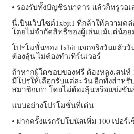
• รองรับทั้งบัญชีธนาคาร แล้วก็ทรูวอเ
นี่เป็นเว็บไซต์1xbit1 ที่กล้าให้ความค
โดยไม่จำกัดสิทธิ์ของผู้เล่นแม้แต่น้อ
โปรโมชั่นของ 1xbit แจกจริงวันแล้ววัน
ต้องลุ้น ไม่ต้องทำเทิร์นเวอร์
ถ้าหากผู้ใดชอบของฟรี ต้องหลงเสน่ห์ 1x
มีโปรให้เลือกรับแต่ละวัน อีกทั้งสำหร
สมาชิกเก่า โดยไม่ต้องลุ้นหรือแข่งขัน
แบบอย่างโปรโมชั่นที่เด่น
• ฝากครั้งแรกรับโบนัสเพิ่ม 100 เปอร์เ