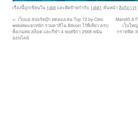
เรื่องนี้ถูกเขียนใน
1xbit
และติดป้ายกำกับ
1xbit1
คั่นหน้า
ลิงก์ถาวร
←
เว็บแม่ สปอร์ตบุ๊ก ทดลองเล่น Top 72 by Cleo
Mars95 8 F
websiteแจกหนัก รวมคาสิโน Bitcoin ไว้ที่เดียว ครบ
เว็บใหญ
ทั้งเกมสด สล็อต และกีฬา 4 พฤศจิกา 2568 พนัน
กราฟฟิค 3D
ออนไลน์