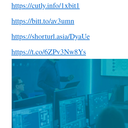
https://cutly.info/1xbit1
https://bitt.to/av3umn
https://shorturl.asia/DyaUe
https://t.co/6ZPv3Nw8Ys