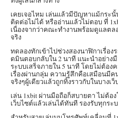
ทิ้งผู้เล่นกลางทาง
เคยเจอไหม เล่นแล้วมีปัญหาแม้กระนั
ติดต่อไม่ได้ หรืออ่านแล้วไม่ตอบ ที่ 1x
เนื่องจากว่าคณะทำงานพร้อมดูแลตล
จริง
ทดลองทักเข้าไปช่วงสองนาฬิกาเรื่องร
ดมินตอบกลับใน 2 นาที แนะนำอย่างม
ระบบเสร็จภายใน 5 นาที โดยไม่ต้อง
เรื่องผ่านกลุ่ม ความรู้สึกคือเสมือนมี
จริงๆผู้เดียวแล้วถูกทิ้งราวกับในบางเว็
เล่น 1xbit ผ่านมือถือก็สบายตา ไม่ต้
เว็บไซต์แล้วเล่นได้ทันที รองรับทุกระ
สำหรับสายเล่นบนโทรศัพท์เคลื่อนที่ 