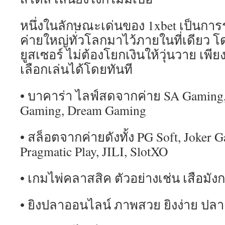
หนึ่งในลักษณะเด่นของ 1xbet เป็นกา
ค่ายใหญ่ทั่วโลกมาไว้ภายในที่เดียว 
ยูสเซอร์ ไม่ต้องโยกเงินให้วุ่นวาย เพี
เลือกเล่นได้โดยทันที
• บาคาร่า ไลฟ์สดจากค่าย SA Gaming, 
Gaming, Dream Gaming
• สล็อตจากค่ายดังทั้ง PG Soft, Joker 
Pragmatic Play, JILI, SlotXO
• เกมไพ่คลาสสิค ตัวอย่างเช่น เสือมังก
• ยิงปลาออนไลน์ ภาพสวย ยิงง่าย ปล