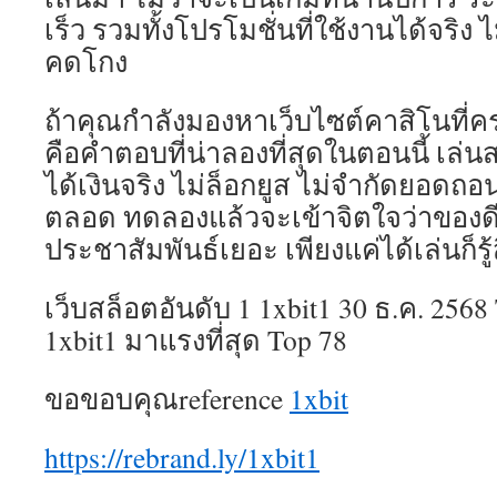
เร็ว รวมทั้งโปรโมชั่นที่ใช้งานได้จริง
คดโกง
ถ้าคุณกำลังมองหาเว็บไซต์คาสิโนที่คร
คือคำตอบที่น่าลองที่สุดในตอนนี้ เล่น
ได้เงินจริง ไม่ล็อกยูส ไม่จำกัดยอดถอน
ตลอด ทดลองแล้วจะเข้าจิตใจว่าของดี
ประชาสัมพันธ์เยอะ เพียงแค่ได้เล่นก็รู้
เว็บสล็อตอันดับ 1 1xbit1 30 ธ.ค. 2568 
1xbit1 มาแรงที่สุด Top 78
ขอขอบคุณreference
1xbit
https://rebrand.ly/1xbit1