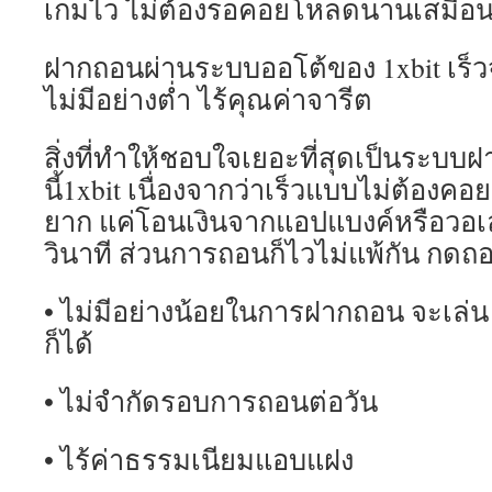
เกมไว ไม่ต้องรอคอยโหลดนานเสมือนบาง
ฝากถอนผ่านระบบออโต้ของ 1xbit เร็วจ
ไม่มีอย่างต่ำ ไร้คุณค่าจารีต
สิ่งที่ทำให้ชอบใจเยอะที่สุดเป็นระบบ
นี้1xbit เนื่องจากว่าเร็วแบบไม่ต้องคอย
ยาก แค่โอนเงินจากแอปแบงค์หรือวอเลท
วินาที ส่วนการถอนก็ไวไม่แพ้กัน กดถอน
• ไม่มีอย่างน้อยในการฝากถอน จะเล
ก็ได้
• ไม่จำกัดรอบการถอนต่อวัน
• ไร้ค่าธรรมเนียมแอบแฝง