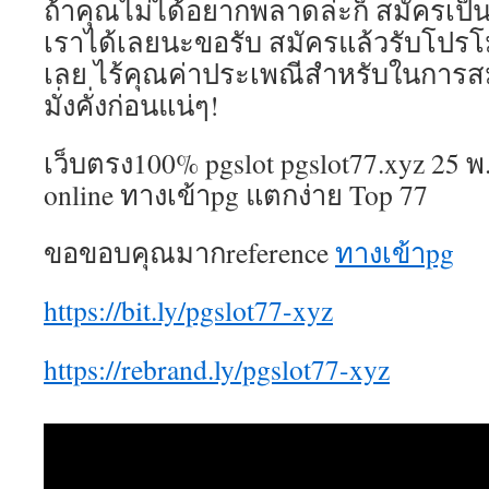
ถ้าคุณไม่ได้อยากพลาดล่ะก็ สมัครเป็น
เราได้เลยนะขอรับ สมัครแล้วรับโปรโม
เลย ไร้คุณค่าประเพณีสำหรับในการส
มั่งคั่งก่อนแน่ๆ!
เว็บตรง100% pgslot pgslot77.xyz 25 พ.
online ทางเข้าpg แตกง่าย Top 77
ขอขอบคุณมากreference
ทางเข้าpg
https://bit.ly/pgslot77-xyz
https://rebrand.ly/pgslot77-xyz