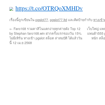
https://t.co/OTRQoXMHDv
เรื่องนี้ถูกเขียนใน
pgslot77
,
pgslot77.ltd
และติดป้ายกำกับ
ทางเข้า
←
Faro168 รวมคาสิโนแตกง่ายทุกค่ายดัง Top 12
เว็บใหญ่ แพ
by Stephan faro168.win ฝากครั้งแรกของวัน 15%
แพนด้า555 
ไม่มีเทิร์น ทางเข้า pgslot สล็อต ล่าสมบัติ ได้แล้ววัน
หนัก สล็
นี้ 12 เม.ย 2568