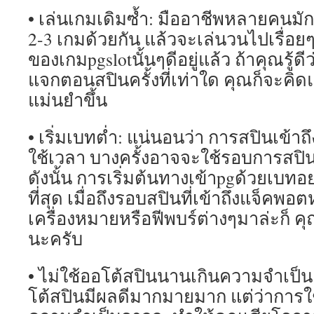
• เล่นเกมเดิมซ้ำ: มืออาชีพหลายคนม
2-3 เกมด้วยกัน แล้วจะเล่นวนไปเรื่อ
ของเกมpgslotนั้นๆดีอยู่แล้ว ถ้าคุณรู้ดี
แจกตอนสปินครั้งที่เท่าใด คุณก็จะคิด
แม่นยำขึ้น
• เริ่มเบทต่ำ: แน่นอนว่า การสปินเข้า
ใช้เวลา บางครั้งอาจจะใช้รอบการสปิน
ดังนั้น การเริ่มต้นทางเข้าpgด้วยเบทอย่
ที่สุด เมื่อถึงรอบสปินที่เข้าถึงแจ็ค
เครื่องหมายหรือฟีพบร์ต่างๆมาล่ะก็ คุ
นะครับ
• ไม่ใช้ออโต้สปินนานเกินความจำเป็น
โต้สปินมีผลดีมากมายมาก แต่ว่าการใ