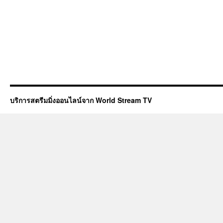
บริการสตรีมมิ่งออนไลน์จาก World Stream TV