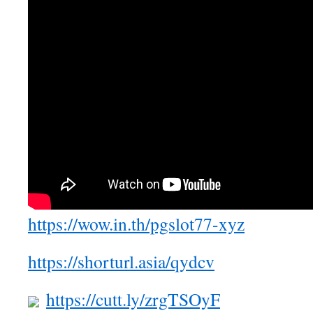
https://wow.in.th/pgslot77-xyz
https://shorturl.asia/qydcv
https://cutt.ly/zrgTSOyF