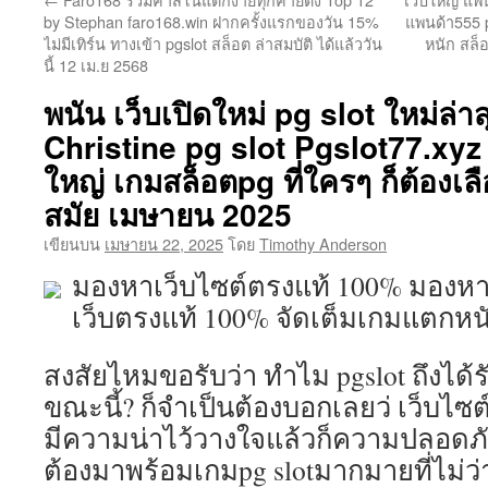
เนื้อหา
by Stephan faro168.win ฝากครั้งแรกของวัน 15%
แพนด้า555 
ไม่มีเทิร์น ทางเข้า pgslot สล็อต ล่าสมบัติ ได้แล้ววัน
หนัก สล็
นี้ 12 เม.ย 2568
พนัน เว็บเปิดใหม่ pg slot ใหม่ล่า
Christine pg slot Pgslot77.xyz 
ใหญ่ เกมสล็อตpg ที่ใครๆ ก็ต้องเล
สมัย เมษายน 2025
เขียนบน
เมษายน 22, 2025
โดย
Timothy Anderson
มองหาเว็บไซต์ตรงแท้ 100% มองหา 
เว็บตรงแท้ 100% จัดเต็มเกมแตกหน
สงสัยไหมขอรับว่า ทำไม pgslot ถึงได้
ขณะนี้? ก็จำเป็นต้องบอกเลยว่ เว็บไซต์
มีความน่าไว้วางใจแล้วก็ความปลอดภัย
ต้องมาพร้อมเกมpg slotมากมายที่ไม่ว