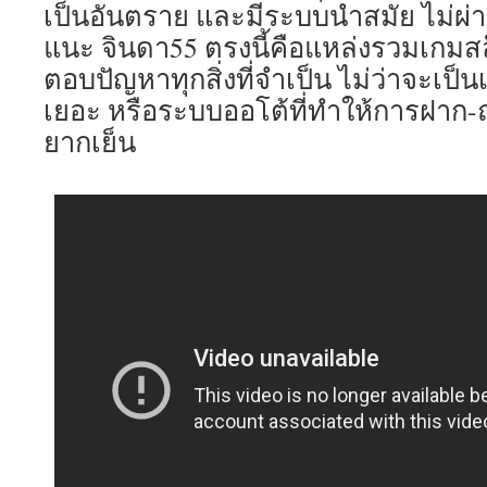
เป็นอันตราย และมีระบบนำสมัย ไม่ผ่
แนะ จินดา55 ตรงนี้คือแหล่งรวมเกมสล
ตอบปัญหาทุกสิ่งที่จำเป็น ไม่ว่าจะเป็น
เยอะ หรือระบบออโต้ที่ทำให้การฝาก-ถอน
ยากเย็น