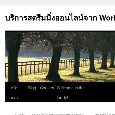
บริการสตรีมมิ่งออนไลน์จาก Wo
ข้าม
หน้า
Blog
Contact
Welcome to the
ไป
แรก
family!
ยัง
←
Slot168 3 กุมภาพันธ์ 68 happy168 ค่ายเกม
ทางเข้าpg สม