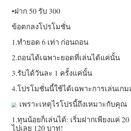
•ฝาก 50 รับ 300
ข้อตกลงโปรโมชั่น
1.ทำยอด 6 เท่า ก่อนถอน
2.ถอนได้เฉพาะยอดที่เล่นได้แค่นั้น
3.รับได้วันละ 1 ครั้งแค่นั้น
4.โปรโมชั่นนี้ใช้ได้เฉพาะการเล่นเกมส
เพราะเหตุไรโปรนี้ถึงเหมาะกับคุณ
1.ทุนน้อยก็เล่นได้: เริ่มฝากเพียงแค่ 20
ไปเลย 120 บาท!