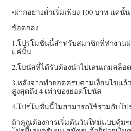
•ฝากอย่างต่ำเริ่มเพียง 100 บาท แค่นั้น
ข้อตกลง
1.โปรโมชั่นนี้สำหรับสมาชิกที่ทำงานฝ
แค่นั้น
2.โบนัสที่ได้รับต้องนำไปเล่นเกมสล็อ
3.หลังจากทำยอดครบตามเงื่อนไขแล้
สูงสุดถึง 4 เท่าของยอดโบนัส
4.โปรโมชั่นนี้ไม่สามารถใช้ร่วมกับโปร
ถ้าคุณต้องการเริ่มต้นวันใหม่แบบคุ้
โปรนี้เลยครับผม สมัครแล้วก็ฝากเงินคร