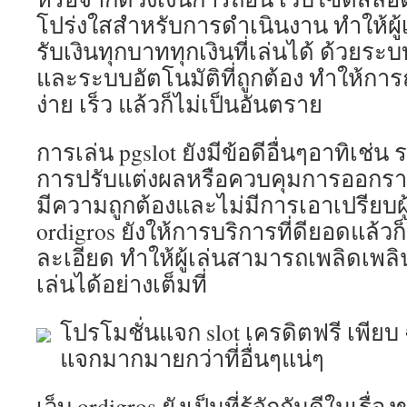
โปร่งใสสำหรับการดำเนินงาน ทำให้ผู้เล่
รับเงินทุกบาททุกเงินที่เล่นได้ ด้วยระ
และระบบอัตโนมัติที่ถูกต้อง ทำให้ก
ง่าย เร็ว แล้วก็ไม่เป็นอันตราย
การเล่น pgslot ยังมีข้อดีอื่นๆอาทิเช่น 
การปรับแต่งผลหรือควบคุมการออกราง
มีความถูกต้องและไม่มีการเอาเปรียบผู้เล
ordigros ยังให้การบริการที่ดียอดแล้ว
ละเอียด ทำให้ผู้เล่นสามารถเพลิดเพล
เล่นได้อย่างเต็มที่
โปรโมชั่นแจก slot เครดิตฟรี เพียบ
แจกมากมายกว่าที่อื่นๆแน่ๆ
เว็บ ordigros ยังเป็นที่รู้จักกันดีในเรื