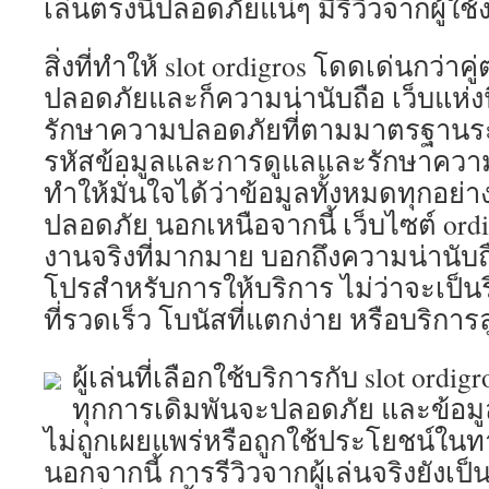
เล่นตรงนี้ปลอดภัยแน่ๆ มีรีวิวจากผู้ใช้
สิ่งที่ทำให้ slot ordigros โดดเด่นกว่าคู่
ปลอดภัยและก็ความน่านับถือ เว็บแห่งน
รักษาความปลอดภัยที่ตามมาตรฐานระ
รหัสข้อมูลและการดูแลและรักษาความเ
ทำให้มั่นใจได้ว่าข้อมูลทั้งหมดทุกอย่า
ปลอดภัย นอกเหนือจากนี้ เว็บไซต์ ordigr
งานจริงที่มากมาย บอกถึงความน่านับ
โปรสำหรับการให้บริการ ไม่ว่าจะเป็นรี
ที่รวดเร็ว โบนัสที่แตกง่าย หรือบริการ
ผู้เล่นที่เลือกใช้บริการกับ slot ordi
ทุกการเดิมพันจะปลอดภัย และข้อม
ไม่ถูกเผยแพร่หรือถูกใช้ประโยชน์ในท
นอกจากนี้ การรีวิวจากผู้เล่นจริงยังเป็