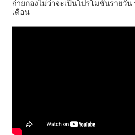
ก่ายกองไม่ว่าจะเป็นโปรโมชั่นรายวัน
เดือน