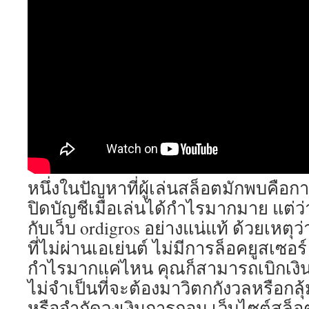
หนึ่งในปัญหาที่ผู้เล่นสล็อตมักพบคือก
ปิดบัญชีเมื่อเล่นได้กำไรมากมาย แต่ว่า
กับเว็บ ordigros อย่างแน่แท้ ด้วยเหตุว่
ที่ไม่ผ่านเอเย่นต์ ไม่มีการล็อคยูสเซอร
กำไรมากแค่ไหน คุณก็สามารถเบิกเงิ
ไม่จำเป็นที่จะต้องมาวิตกกังวลหรือกล
หรือจำกัดวงเงินการถอน เว็บไซต์สล็อ