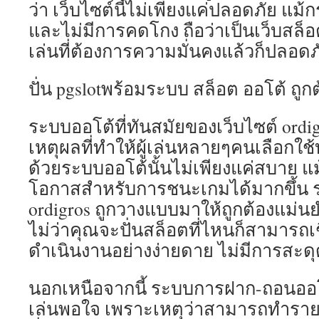
ว่า เว็บไซต์นี้ไม่เพียงแค่ปลอดภัย แม้กร
และไม่มีการคดโกง ถือว่าเป็นเว็บสล็อต
เล่นที่ต้องการความมั่นคงแล้วก็ปลอด
ปั่น pgslotพร้อมระบบ สล็อต ออโต้ ถูก
ระบบออโต้ที่ทันสมัยของเว็บไซต์ ordigr
เหตุผลที่ทำให้ผู้เล่นหลายๆคนเลือกใช้
ด้วยระบบออโต้นั้นไม่เพียงแค่สบาย แม้
โอกาสสำหรับการชนะเกมได้มากขึ้น 
ordigros ถูกวางแบบมาให้ถูกต้องแม่นย
ไม่ว่าคุณจะปั่นสล็อตที่ไหนก็สามารถเช
ดำเนินงานอย่างง่ายดาย ไม่มีการสะดุ
นอกเหนือจากนี้ ระบบการฝาก-ถอนออโต้ยั
เล่นพอใจ เพราะเหตุว่าสามารถทำรา