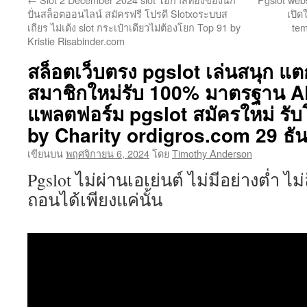
เนื้อหา
ปั่นสล็อตออนไลน์ สมัครฟรี โปรดี Slotxoระบบส
เปิด
เถียร ไม่เด้ง slot กระเป๋าเดียวไม่ต้องโยก Top 91 by
te
Kristie Risabinder.com
สล็อตเว็บตรง pgslot เล่นสนุก แตก
สมาชิกใหม่รับ 100% มาตรฐาน AP
แพลตฟอร์ม pgslot สมัครใหม่ รับ
by Charity ordigros.com 29 ธั
เขียนบน
พฤศจิกายน 6, 2024
โดย
Timothy Anderson
Pgslot ไม่ผ่านเอเย่นต์ ไม่มีอย่างต่ำ ไม
ถอนได้เพียงแค่นั้น