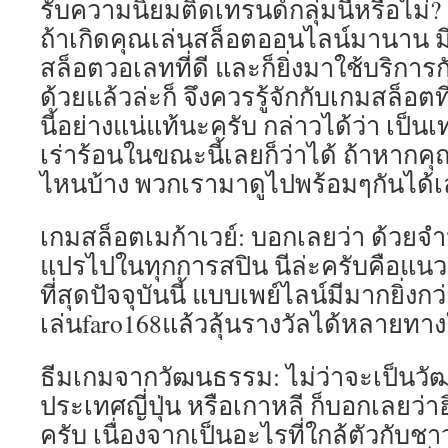
รับความนิยมติดเทรนด์กลุ่มนี้หรือไม่?
ถ้าเกิดคุณเล่นสล็อตออนไลน์มานาน ม
สล็อตวอเลทที่ดี และก็ยิ่งมาใช้บริกา
ด้วยแล้วล่ะก็ จึงควรรู้จักกับเกมสล็อ
นี้อย่างแน่แท้นะครับ กล่าวได้ว่า เป็นเ
เร่าร้อนในขณะนี้เลยก็ว่าได้ ถ้าหากคุ
ไหนบ้าง พวกเรามาดูไปพร้อมๆกันได้
เกมสล็อตเมก้าเวย์: บอกเลยว่า ด้วยจำ
แปรไปในทุกการสปิน นีล่ะครับคือแนว
ที่สุดปัจจุบันนี้ แบบเพย์ไลน์มีมากยิ่งก
เล่นfaro168แล้วลุ้นรางวัลได้หลายทา
ธีมเกมจากวัฒนธรรม: ไม่ว่าจะเป็นว
ประเทศญี่ปุ่น หรือเกาหลี ก็บอกเลยว่
ครับ เนื่องจากเป็นอะไรที่ใกล้ตัวกับช