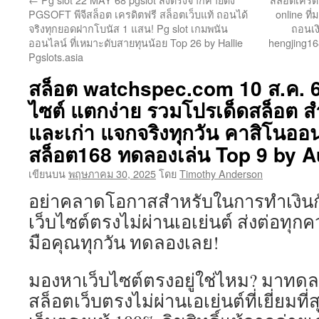
เนื้อหา
PGSOFT พีจีสล็อต เครดิตฟรี สล็อตเว็บแท้ ถอนได้
online ที
จริงทุกยอดฝากโบนัส 1 แสน! Pg slot เกมพนัน
ถอนเงิ
ออนไลน์ ที่เหมาะดับสายทุนน้อย Top 26 by Hallie
hengjing16
Pgslots.asia
สล็อต watchspec.com 10 ส.ค. 
ไซต์ แตกง่าย รวมโปรเด็ดสล็อต ส
และเก่า แจกจริงทุกวัน คาสิโนออน
สล็อต168 ทดลองเล่น Top 9 by 
เขียนบน
พฤษภาคม 30, 2025
โดย
Timothy Anderson
อย่าคลาดโอกาสสำหรับในการทำเงินก
เว็บไซต์ตรงไม่ผ่านเอเย่นต์ ส่งต่อทุก
มือคุณทุกวัน ทดลองเลย!
มองหาเว็บไซต์ตรงอยู่ใช่ไหม? มาทดล
สล็อตเว็บตรงไม่ผ่านเอเย่นต์ที่เยี่ยมที