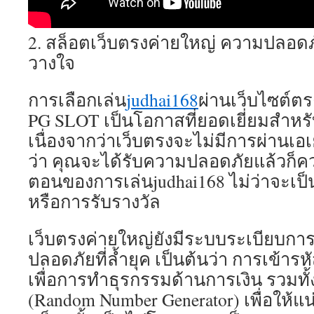
2. สล็อตเว็บตรงค่ายใหญ่ ความปลอดภ
วางใจ
การเลือกเล่น
judhai168
ผ่านเว็บไซต์ตร
PG SLOT เป็นโอกาสที่ยอดเยี่ยมสำหรั
เนื่องจากว่าเว็บตรงจะไม่มีการผ่านเอ
ว่า คุณจะได้รับความปลอดภัยแล้วก็คว
ตอนของการเล่นjudhai168 ไม่ว่าจะเป
หรือการรับรางวัล
เว็บตรงค่ายใหญ่ยังมีระบบระเบียบก
ปลอดภัยที่ล้ำยุค เป็นต้นว่า การเข้ารหั
เพื่อการทำธุรกรรมด้านการเงิน รวมท
(Random Number Generator) เพื่อให้