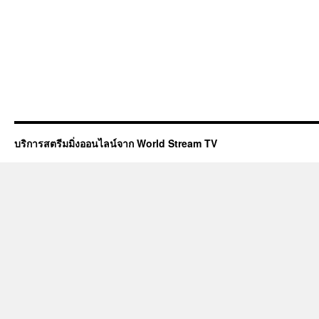
บริการสตรีมมิ่งออนไลน์จาก World Stream TV