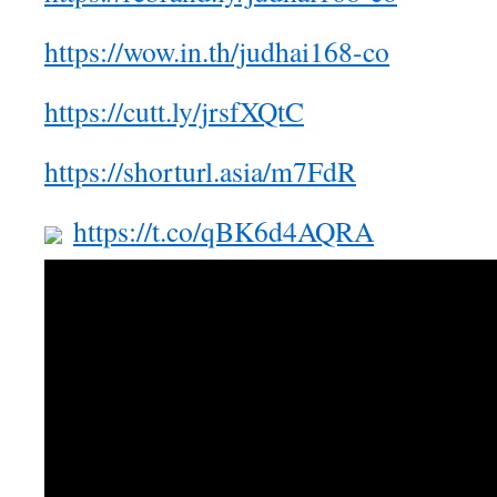
https://wow.in.th/judhai168-co
https://cutt.ly/jrsfXQtC
https://shorturl.asia/m7FdR
https://t.co/qBK6d4AQRA