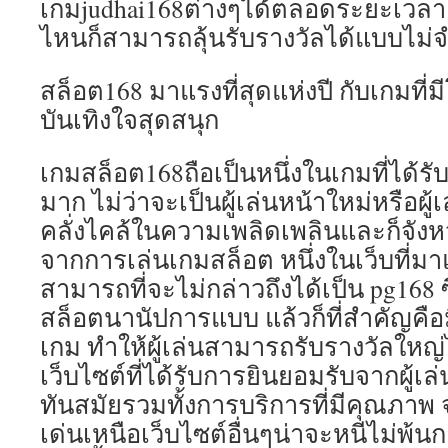
เกมjudhai168ต่างๆได้ตลอดระยะเวลา 
ไหนก็สามารถลุ้นรับรางวัลได้แบบไม่จ
สล็อต168 มาแรงที่สุดแห่งปี กับเกมที่
บันเทิงใจสุดสนุก
เกมสล็อต168ถือเป็นหนึ่งในเกมที่ได้ร
มาก ไม่ว่าจะเป็นผู้เล่นหน้าใหม่หรือผู้เ
คลั่งไคล้ในความเพลิดเพลินและก็จังห
จากการเล่นเกมสล็อต หนึ่งในเว็บที่มาแรงท
สามารถที่จะไม่กล่าวถึงได้เป็น pg168 ซึ
สล็อตนานัปการแบบ แล้วก็ที่สำคัญคือ
เกม ทำให้ผู้เล่นสามารถรับรางวัลใหญ่ได
เว็บไซต์ที่ได้รับการยินยอมรับจากผู้เล่
ทันสมัยรวมทั้งการบริการที่มีคุณภาพ จ
เด่นเหนือเว็บไซต์อื่นๆน่าจะหนีไม่พ้นก