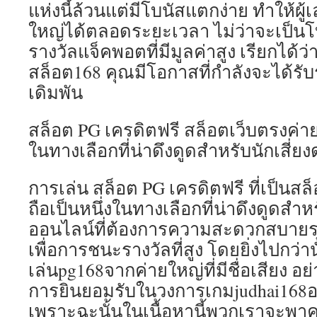
แห่งนี้ล้วนแต่มีโบนัสแตกง่าย ทำให้ผู้
ใหญ่ได้ตลอดระยะเวลา ไม่ว่าจะเป็นโบ
รางวัลแจ็คพอตที่มีมูลค่าสูง เรียกได้ว่า
สล็อต168 คุณมีโอกาสที่กำลังจะได้ร
เดิมพัน
สล็อต PG เครดิตฟรี สล็อตเว็บตรงค่ายใ
ในทางเลือกที่น่าดึงดูดสำหรับนักเสี่ย
การเล่น สล็อต PG เครดิตฟรี ที่เป็นส
ถือเป็นหนึ่งในทางเลือกที่น่าดึงดูดสำ
ออนไลน์ที่ต้องการความสะดวกสบายรว
เพื่อการชนะรางวัลที่สูง โดยยิ่งไปกว่าน
เล่นpg168จากค่ายใหญ่ที่มีชื่อเสียง อย่
การยินยอมรับในวงการเกมjudhai168ออ
เพราะฉะนั้นในเนื้อหานี้พวกเราจะพาค