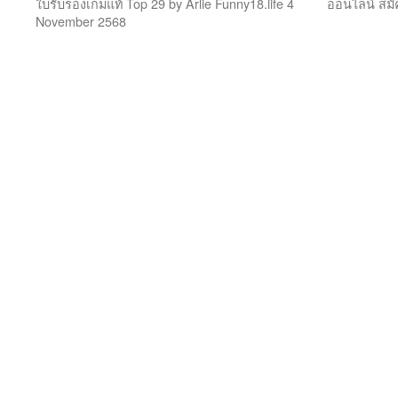
ใบรับรองเกมแท้ Top 29 by Arlie Funny18.life 4
ออนไลน์ สมัค
November 2568