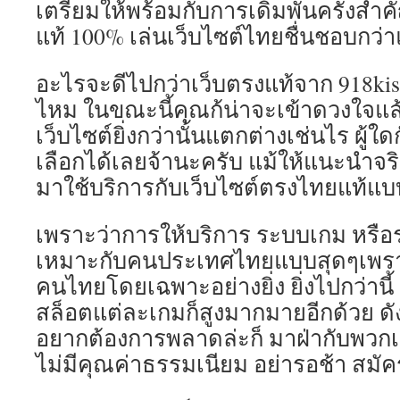
เตรียมให้พร้อมกับการเดิมพันครั้งสำคั
แท้ 100% เล่นเว็บไซต์ไทยชื่นชอบกว
อะไรจะดีไปกว่าเว็บตรงแท้จาก 918kiss
ไหม ในขณะนี้คุณก้น่าจะเข้าดวงใจแล้
เว็บไซต์ยิ่งกว่านั้นแตกต่างเช่นไร ผู
เลือกได้เลยจ้านะครับ แม้ให้แนะนำจ
มาใช้บริการกับเว็บไซต์ตรงไทยแท้แบ
เพราะว่าการให้บริการ ระบบเกม หรื
เหมาะกับคนประเทศไทยแบบสุดๆเพรา
คนไทยโดยเฉพาะอย่างยิ่ง ยิ่งไปกว่านี
สล็อตแต่ละเกมก็สูงมากมายอีกด้วย ดัง
อยากต้องการพลาดล่ะก็ มาฝ่ากับพวกเ
ไม่มีคุณค่าธรรมเนียม อย่ารอช้า สมั