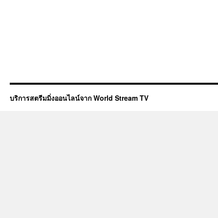
บริการสตรีมมิ่งออนไลน์จาก World Stream TV