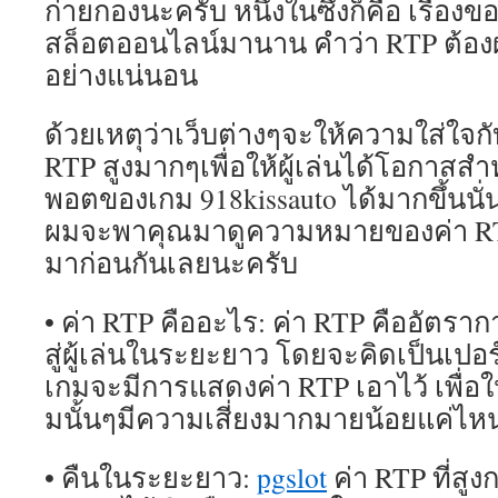
ก่ายกองนะครับ หนึ่งในซึ่งก็คือ เรื่อง
สล็อตออนไลน์มานาน คำว่า RTP ต้อง
อย่างแน่นอน
ด้วยเหตุว่าเว็บต่างๆจะให้ความใส่ใจกั
RTP สูงมากๆเพื่อให้ผู้เล่นได้โอกาสสำ
พอตของเกม 918kissauto ได้มากขึ้นนั่
ผมจะพาคุณมาดูความหมายของค่า RTP ท
มาก่อนกันเลยนะครับ
• ค่า RTP คืออะไร: ค่า RTP คืออัตรา
สู่ผู้เล่นในระยะยาว โดยจะคิดเป็นเปอร์
เกมจะมีการแสดงค่า RTP เอาไว้ เพื่อให้ผู้
มนั้นๆมีความเสี่ยงมากมายน้อยแค่ไหน
• คืนในระยะยาว:
pgslot
ค่า RTP ที่สูง