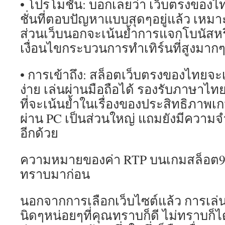
• โปรโมชั่น: บอกเลยว่า เว็บตรงขอ
ชั่นที่ตอบปัญหาแบบสุดๆอยู่แล้ว เห
ส่วนเว็บนอกจะเน้นย้ำการแจกโบนัสหรื
เงื่อนไขกระบวนการทำเทิร์นที่สูงมากๆ
• การเข้าถึง: สล็อตเว็บตรงของไทยจะ
ง่าย เล่นผ่านมือถือได้ รองรับภาษาไท
ที่จะเน้นย้ำในเรื่องของประสิทธิภาพเก
ผ่าน PC เป็นส่วนใหญ่ แถมยังมีความจ
อีกด้วย
ความหมายของค่า RTP บนเกมสล็อต91
ทราบมาก่อน
นอกจากการเลือกเว็บไซต์แล้ว การเล่น ส
นิดๆหน่อยๆที่คุณทราบก็ดี ไม่ทราบก็