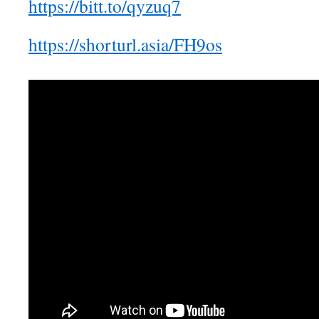
https://bitt.to/qyzuq7
https://shorturl.asia/FH9os