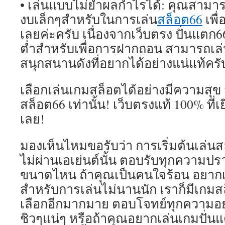
• เล่นแบบไม่ย้ำผลกำไรได้: คุณสามาร
งบเล็กๆสำหรับในการเล่น
สล็อต66
เพื
เลยค่ะครับ เนื่องจากเว็บตรง ปั่นแตก6
ต่ำสำหรับเพื่อการฝากถอน สามารถเล่
สนุกสนานดังที่อยากได้อย่างแน่แท้คร
เลือกเล่นเกมสล็อตได้อย่างมีความสุข 
สล็อต66 เท่านั้น! เว็บตรงแท้ 100% ที่เ
เลย!
มองเห็นไหมขอรับว่า การเริ่มต้นเล่นส
ไม่ผ่านเอเย่นต์นั้น ตอบรับทุกความ
ขนาดไหน ถ้าคุณเป็นคนใจร้อน อยากเล
สำหรับการเล่นไม่นานนัก เราก็มีเกมส
เลือกอีกมากมาย ตอบโจทย์ทุกความอ
ชิวๆแน่ๆ หรือถ้าคุณอยากเล่นเกมปั่นแ