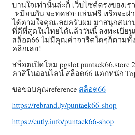
บานใจเท่านั้นล่ะก็ เว็บไซต์ตรงของเรา
เหมือนกัน จะทดสอบเล่นฟรี หรือจะฝากไ
ได้ตามใจคุณเลยครับผม มาสนุกสนาน
ที่ดีที่สุดในไทยได้แล้ววันนี้ ลงทะเบี
สล็อต66 ไม่มีคุณค่าจารีตใดๆก็ตามทั้ง
คลิกเลย!
สล็อตเปิดใหม่ pgslot puntaek66.store 
คาสิโนออนไลน์ สล็อต66 แตกหนัก To
ขอขอบคุณreference
สล็อต66
https://rebrand.ly/puntaek66-shop
https://cutly.info/puntaek66-shop