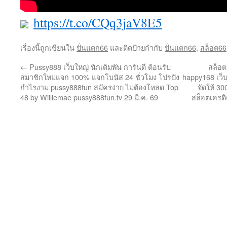
https://t.co/CQq3jaV8E5
เรื่องนี้ถูกเขียนใน
ปั่นแตก66
และติดป้ายกำกับ
ปั่นแตก66
,
สล็อต66
←
Pussy888 เว็บใหญ่ นักเดิมพัน การันตี ต้อนรับ
สล็อต
สมาชิกใหม่แจก 100% แจกโบนัส 24 ชั่วโมง โปรปัง
happy168 เว็บใ
กำไรงาม pussy888fun สมัครง่าย ไม่ต้องโหลด Top
จัดให้ 300
48 by Williemae pussy888fun.tv 29 มี.ค. 69
สล็อตเครดิตฟ