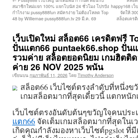
เนื้อหา
สมาชิกใหม่แจก 100% แจกโบนัส 24 ชั่วโมง โปรปัง
happy168 เว็บใ
กำไรงาม pussy888fun สมัครง่าย ไม่ต้องโหลด Top
จัดให้ 300
48 by Williemae pussy888fun.tv 29 มี.ค. 69
สล็อตเครดิตฟ
เว็บเปิดใหม่ สล็อต66 เครดิตฟรี 
ปั่นแตก66 puntaek66.shop ปั่นแ
รวมค่าย สล็อตยอดนิยม เกมฮิตติด
ค่าย 26 NOV 2025 พนัน
เขียนบน
กุมภาพันธ์ 11, 2026
โดย
Timothy Anderson
สล็อต66 เว็บไซต์ตรงลำดับที่หนึ่ง
เกมสล็อตมากที่สุดเดี๋ยวนี้ แตกหนั
เว็บไซต์ตรงอันดับต้นๆขวัญใจคนปร
แตก66
จัดเต็มเกมสล็อตมากที่สุดในเวล
เกิดคุณกำลังมองหาเว็บไซต์pgslot ที่ม