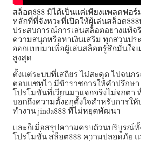
สล็อต888 มิได้เป็นแค่เพียงแพลตฟอร์ม
หลักที่ที่จังหวะที่เปิดให้ผู้เล่นสล็อต88
ประสบการณ์การเล่นสล็อตอย่างแท้จริง 
ความสนุกหรือหาเงินเสริม ทุกส่วนประ
ออกแบบมาเพื่อผู้เล่นสล็อตรู้สึกมั่นใ
สูงสุด
ตั้งแต่ระบบที่เสถียร ไม่สะดุด ไปจนกระ
ตอบแชทไว มีข้าราชการให้คำปรึกษา 1
โปรโมชั่นที่เวียนมาแจกจริงไม่จกตา ทั
บอกถึงความตั้งอกตั้งใจสำหรับการใ
ทำงาน jinda888 ที่ไม่หยุดพัฒนา
และก็เมื่อสรุปความครบถ้วนบริบูรณ์ทั
โปรโมชั่น สล็อต888 ความปลอดภัย แล้