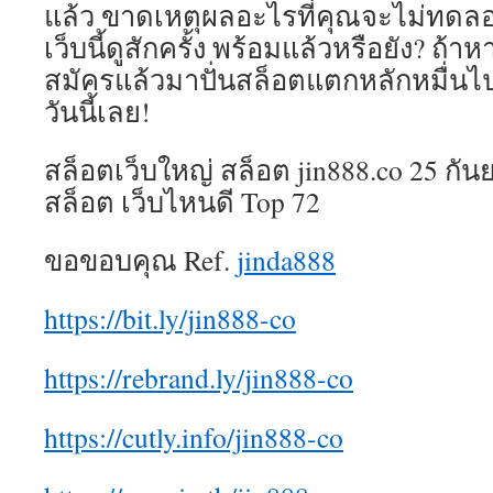
แล้ว ขาดเหตุผลอะไรที่คุณจะไม่ทดล
เว็บนี้ดูสักครั้ง พร้อมแล้วหรือยัง? ถ้
สมัครแล้วมาปั่นสล็อตแตกหลักหมื่นไปร
วันนี้เลย!
สล็อตเว็บใหญ่ สล็อต jin888.co 25 กันย
สล็อต เว็บไหนดี Top 72
ขอขอบคุณ Ref.
jinda888
https://bit.ly/jin888-co
https://rebrand.ly/jin888-co
https://cutly.info/jin888-co