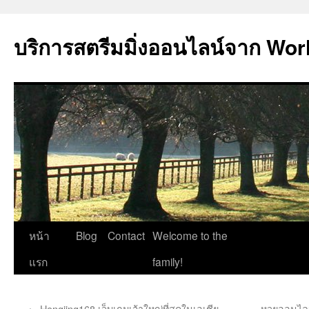
บริการสตรีมมิ่งออนไลน์จาก Wo
ข้าม
หน้า
Blog
Contact
Welcome to the
ไป
แรก
family!
ยัง
←
Hengjing168 เว็บเกมเจ้าใหญ่ที่สุดในเอเชีย
หวยออนไลน