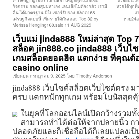
เนื้อหา
กิจกรรม กล่องสุ่มมหาเอง เล่นเสียไม่ต้องกลัว เรามี
หวยได้ทุกที
คืน ได้มาตรฐาน มีใบเซอร์รับรอง สล็อต168
ง่
เศรษฐกิจแบบนี้ เพิ่มรายได้กันเถอะ Top 32 by
หวย24อ
Merissa Hengjing168.sale 11 AUG 2025
เว็บแม่ jinda888 ใหม่ล่าสุด Top 
สล็อต jin888.co jinda888 เว็บไ
เกมสล็อตยอดฮิต แตกง่าย ที่คุณต
casino online
เขียนบน
กรกฎาคม 9, 2025
โดย
Timothy Anderson
jinda888 เว็บไซต์สล็อตเว็บไซต์ตรง ม
ครบ แตกหนักทุกเกม พร้อมโบนัสสุดคุ้
ในยุคที่โลกออนไลน์เปิดกว้างรวมทั
สามารถทำได้ต่อให้จากปลายนิ้ว กา
ปลอดภัยและก็เชื่อถือได้ก็เลยแปลงเป็