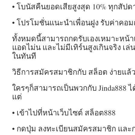
• โบนัสคืนยอดเสียสูงสุด 10% ทุกสัปด
• โปรโมชั่นแนะนำเพื่อนฝูง รับค่าคอมถ
ทั้งหมดนี้สามารถกดรับเองเหมาะหน้าเว
แอดไม่น และไม่มีเทิร์นสูงเกินจริง เล
ในทันที
วิธีการสมัครสมาชิกกับ สล็อต ง่ายแล้วก
ใครๆก็สามารถเป็นพวกกับ Jinda888 ได้
แต่
• เข้าไปที่หน้าเว็บไซต์ สล็อต888
• กดปุ่ม ลงทะเบียนสมัครสมาชิก และ