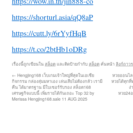
https://wow.in.th/jin888-co
https://shorturl.asia/qQ8aP
https://cutt.ly/6rYyfHqB
https://t.co/2btHb1oDRg
เรื่องนี้ถูกเขียนใน
สล็อต
และติดป้ายกำกับ
สล็อต
คั่นหน้า
ลิงก์ถาวร
←
Hengjing168 เว็บเกมเจ้าใหญ่ที่สุดในเอเชีย
หวยออนไลน
กิจกรรม กล่องสุ่มมหาเอง เล่นเสียไม่ต้องกลัว เรามี
หวยได้ทุกที
คืน ได้มาตรฐาน มีใบเซอร์รับรอง สล็อต168
ง่
เศรษฐกิจแบบนี้ เพิ่มรายได้กันเถอะ Top 32 by
หวย24อ
Merissa Hengjing168.sale 11 AUG 2025