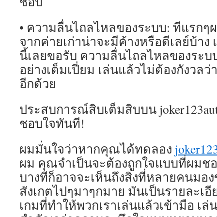
ชอบ
• ความลื่นไถลไหลของระบบ: ทีแรกๆผ
จากค่ายเก่าน่าจะมีค้างหรือดีเลย์บ้า
นี้เลยขอรับ ความลื่นไถลไหลของระบ
อย่างเต็มเปี่ยม เล่นแล้วไม่ต้องกังว
อีกด้วย
ประสบการณ์สิบเต็มสิบบน joker123auto
ชอบใจทันที!
ผมมั่นใจว่าหากคุณได้ทดลอง
joker12
ผม คุณจำเป็นจะต้องถูกใจแบบที่ผมช
บางทีก็อาจจะเห็นถึงสิ่งที่หลายคนมอง
สังเกตไปๆมาๆกมาย มันเป็นรายละเอี
เกมที่ทำให้พวกเราเล่นแล้วเข้ามือ เล่น