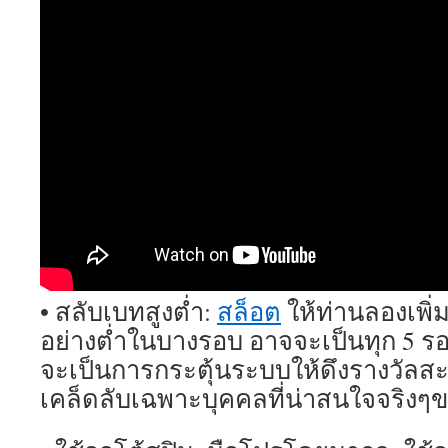
• สลับเบทสูงต่ำ:
สล็อต
ให้ท่านลองเพิ่ม
อย่างต่ำในบางรอบ อาจจะเป็นทุก 5 รอบ
จะเป็นการกระตุ้นระบบให้ดึงรางวัลสะ
เคล็ดลับเฉพาะบุคคลที่น่าสนใจจริงๆข