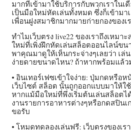
มากที่เข้ามาใช้บริการกับพวกเราในเดี
เป็นมือใหม่หัดเล่นทั้งหมด ซึ่งก็เข้า
เพื่อนฝูงสมาชิกมากมายก่ายกองของเ
ทำไมเว็บตรง live22 ของเราถึงเหมาะส
ใหม่ที่เพิ่งฝึกหัดเล่นสล็อตออนไลน์ขนา
พาคุณมาดูให้เห็นกระจ่างๆเลยว่า เล่
ง่ายดายขนาดไหน? ถ้าหากพร้อมแล้วม
• อินเทอร์เฟซเข้าใจง่าย: ปุ่มกดหรื
เว็บไซต์ สล็อต นั้นถูกออกแบบมาให้ใช้
หากแม้มือใหม่ที่พึ่งเริ่มต้นเล่นสล็อต
งานรายการอาหารต่างๆหรือกดสปินเก
ขอรับ
• โหมดทดลองเล่นฟรี: เว็บตรงของเ