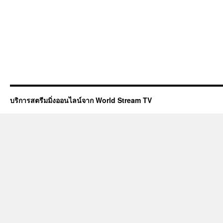
บริการสตรีมมิ่งออนไลน์จาก World Stream TV