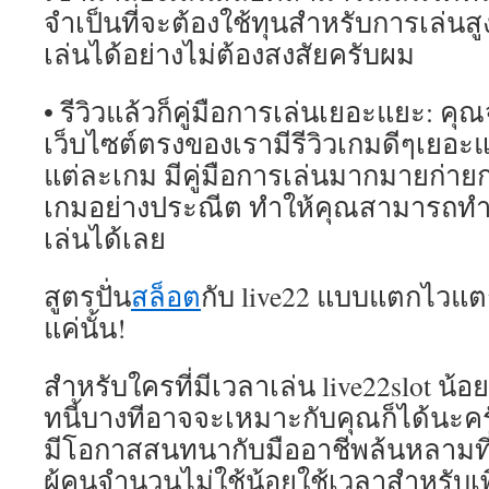
จำเป็นที่จะต้องใช้ทุนสำหรับการเล่นส
เล่นได้อย่างไม่ต้องสงสัยครับผม
• รีวิวแล้วก็คู่มือการเล่นเยอะแยะ: คุ
เว็บไซต์ตรงของเรามีรีวิวเกมดีๆเยอะ
แต่ละเกม มีคู่มือการเล่นมากมายก่ายกอ
เกมอย่างประณีต ทำให้คุณสามารถทำ
เล่นได้เลย
สูตรปั่น
สล็อต
กับ live22 แบบแตกไวแตก
แค่นั้น!
สำหรับใครที่มีเวลาเล่น live22slot น้
ทนี้บางทีอาจจะเหมาะกับคุณก็ได้นะครั
มีโอกาสสนทนากับมืออาชีพล้นหลามที่
ผู้คนจำนวนไม่ใช้น้อยใช้เวลาสำหรับเพ