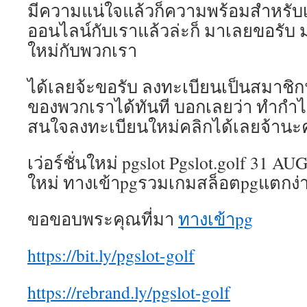
มีความแน่ใจแล้วก็ความพร้อมสำหรับเ
ออนไลน์กับเราแล้วล่ะก็ มาเลยขอรับ
ใหม่กับพวกเรา
ได้เลยจ้ะขอรับ ลงทะเบียนเป็นสมาชิก
ของพวกเราได้ทันที บอกเลยว่า ทำกำ
สนใจลงทะเบียนใหม่คลิกได้เลยจ้านะค
เว่อร์ชั่นใหม่ pgslot Pgslot.golf 31 A
ใหม่ ทางเข้าpgรวมเกมสล็อตpgแตกง่า
ขอขอบพระคุณที่มา
ทางเข้าpg
https://bit.ly/pgslot-golf
https://rebrand.ly/pgslot-golf