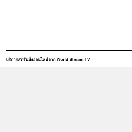
บริการสตรีมมิ่งออนไลน์จาก World Stream TV