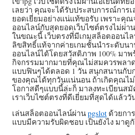
เข้าpg เว็บไซต์ตรงไม่ผ่านเอเย่นต์ที่ย
เลยว่า คุณจะได้รับประสบการณ์การเล
ยอดเยี่ยมอย่างแน่แท้ขอรับ เพราะคุณ
ออนไลน์กับสุดยอดเว็บไซต์ตรงไม่ผ่านเอเย
ในขณะนี้ เว็บตรงที่มีเกมสล็อตออนไล
ลิขสิทธิ์แท้จากค่ายเกมชั้นนำระดับนา
ออนไลน์ได้โดยสวัสดิภาพ 100% มาพ
กิจกรรมมากมายที่คุณไม่สมควรพลาด
แบบฟินๆได้ตลอด 1 วัน สนุกสนานก
ของคุณได้ทุกวันแน่นอน ถ้าเกิดคุณไม
โอกาสดีๆแบบนี้ล่ะก็ มาลงทะเบียนสม
เราเว็บไซต์ตรงที่ดีเยี่ยมที่สุดได้แล้ววั
เล่นสล็อตออนไลน์ผ่าน
pgslot
ด้วยการ
แบบมีความรับผิดชอบ เป็นยังไง มาดูก