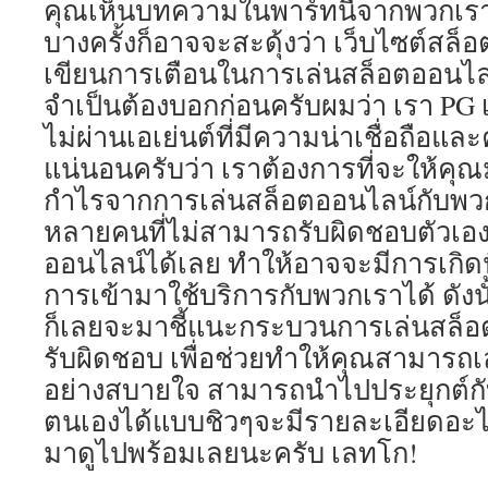
คุณเห็นบทความในพาร์ทนี้จากพวกเราผ
บางครั้งก็อาจจะสะดุ้งว่า เว็บไซต์ส
เขียนการเตือนในการเล่นสล็อตออนไ
จำเป็นต้องบอกก่อนครับผมว่า เรา PG 
ไม่ผ่านเอเย่นต์ที่มีความน่าเชื่อถือแ
แน่นอนครับว่า เราต้องการที่จะให้คุณ
กำไรจากการเล่นสล็อตออนไลน์กับพวก
หลายคนที่ไม่สามารถรับผิดชอบตัวเอ
ออนไลน์ได้เลย ทำให้อาจจะมีการเกิ
การเข้ามาใช้บริการกับพวกเราได้ ดังนั
ก็เลยจะมาชี้แนะกระบวนการเล่นสล็
รับผิดชอบ เพื่อช่วยทำให้คุณสามารถเ
อย่างสบายใจ สามารถนำไปประยุกต์ก
ตนเองได้แบบชิวๆจะมีรายละเอียดอะไร
มาดูไปพร้อมเลยนะครับ เลทโก!