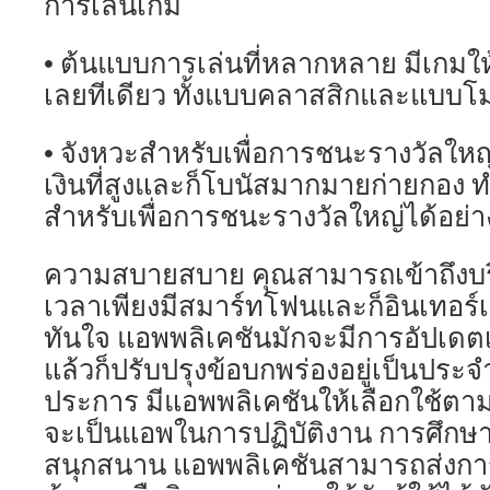
การเล่นเกม
• ต้นแบบการเล่นที่หลากหลาย มีเกมให
เลยทีเดียว ทั้งแบบคลาสสิกและแบบโม
• จังหวะสำหรับเพื่อการชนะรางวัลใหญ
เงินที่สูงและก็โบนัสมากมายก่ายกอง ทำ
สำหรับเพื่อการชนะรางวัลใหญ่ได้อย่า
ความสบายสบาย คุณสามารถเข้าถึงบริก
เวลาเพียงมีสมาร์ทโฟนและก็อินเทอร์เน
ทันใจ แอพพลิเคชันมักจะมีการอัปเดตเพ
แล้วก็ปรับปรุงข้อบกพร่องอยู่เป็นประ
ประการ มีแอพพลิเคชันให้เลือกใช้ตา
จะเป็นแอพในการปฏิบัติงาน การศึกษา
สนุกสนาน แอพพลิเคชันสามารถส่งการแ