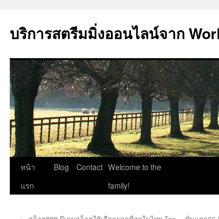
บริการสตรีมมิ่งออนไลน์จาก Wo
ข้าม
หน้า
Blog
Contact
Welcome to the
ไป
แรก
family!
ยัง
←
สล็อต888 มีเกมสล็อตให้เลือกมากที่สุดในไทย Top
ปั่นแตก66 