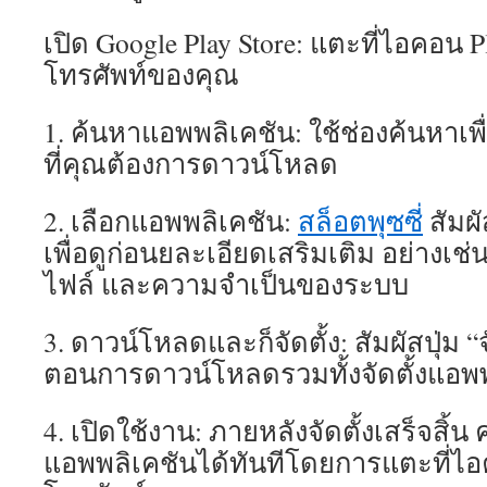
เปิด Google Play Store: แตะที่ไอคอน 
โทรศัพท์ของคุณ
1. ค้นหาแอพพลิเคชัน: ใช้ช่องค้นหาเพ
ที่คุณต้องการดาวน์โหลด
2. เลือกแอพพลิเคชัน:
สล็อตพุซซี่
สัมผั
เพื่อดูก่อนยละเอียดเสริมเติม อย่างเช่น
ไฟล์ และความจำเป็นของระบบ
3. ดาวน์โหลดและก็จัดตั้ง: สัมผัสปุ่ม “จัด
ตอนการดาวน์โหลดรวมทั้งจัดตั้งแอพพ
4. เปิดใช้งาน: ภายหลังจัดตั้งเสร็จสิ้
แอพพลิเคชันได้ทันทีโดยการแตะที่