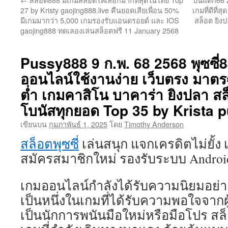
เนื้อหา
27 by Kristy gaojing888.live คืนยอดเสียเพื่อน 50%
เกมที่ดีที่
มีเกมมากว่า 5,000 เกมรองรับแอนดรอยด์ และ IOS
สล็อต ยิง
gaojing888 ทดเลองเล่นสล็อตฟรี 11 January 2568
Pussy888 9 ก.พ. 68 2568 พุซซี่
ออนไลน์ใช้งานง่าย เว็บตรง มาตรฐ
ต่ำ เกมคาสิโน บาคาร่า ยิงปลา สล็
โบนัสทุกยอด Top 35 by Krista 
เขียนบน
กุมภาพันธ์ 1, 2025
โดย
Timothy Anderson
สล็อตพุซซี่
เล่นสนุก แจกเครดิตไม่ยั้ง
สมัครสมาชิกใหม่ รองรับระบบ Android
เกมออนไลน์กำลังได้รับความนิยมอย่างยิ
เป็นหนึ่งในเกมที่ได้รับความพอใจจากผู้
เป็นนักการพนันมือใหม่หรือมือโปร สล็อต