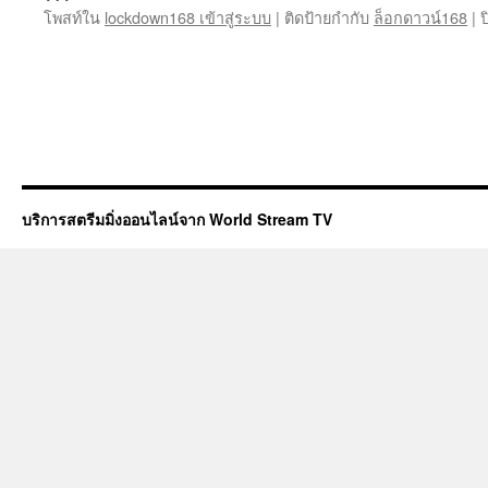
โพสท์ใน
lockdown168 เข้าสู่ระบบ
|
ติดป้ายกำกับ
ล็อกดาวน์168
|
ป
บริการสตรีมมิ่งออนไลน์จาก World Stream TV