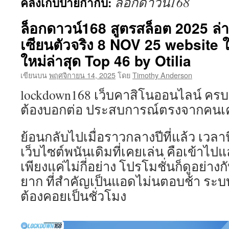
ล็อกดาวน์168
คลังเก็บป้ายกำกับ:
เนื้อหา
ล็อกดาวน์168 สูตรสล็อต 2025 ล่าส
เซียนตัวจริง 8 NOV 25 website ใ
ใหม่ล่าสุด Top 46 by Otilia
เขียนบน
พฤศจิกายน 14, 2025
โดย
Timothy Anderson
lockdown168 เว็บคาสิโนออนไลน์ ครบว
ต้องบอกต่อ ประสบการณ์ตรงจากคนเ
ย้อนกลับไปเมื่อราวกลางปีที่แล้ว เวลานี้ผ
เว็บไซต์พนันเดิมที่เคยเล่น คือเข้าไปแ
เพียงแค่ไม่กี่อย่าง โปรโมชั่นก็ดูอย่าง
ยาก ที่สำคัญเป็นแอดไม่นตอบช้า ระบ
ต้องคอยเป็นชั่วโมง