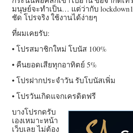
กระนั้นพอคลิกเข้าไปอ่าน ข้อจำกัดเทิร์น
มนุษย์จะทำเป็น… แต่ว่ากับ lockdown1
ชัด โปรจริง ใช้งานได้ง่ายๆ
ที่ผมเคยรับ:
• โปรสมาชิกใหม่ โบนัส 100%
• คืนยอดเสียทุกอาทิตย์ 5%
• โปรฝากประจำวัน รับโบนัสเพิ่ม
• โปรวันเกิดแจกเครดิตฟรี
บางโปรกดรับ
เองเหมาะหน้า
เว็บเลย ไม่ต้อง