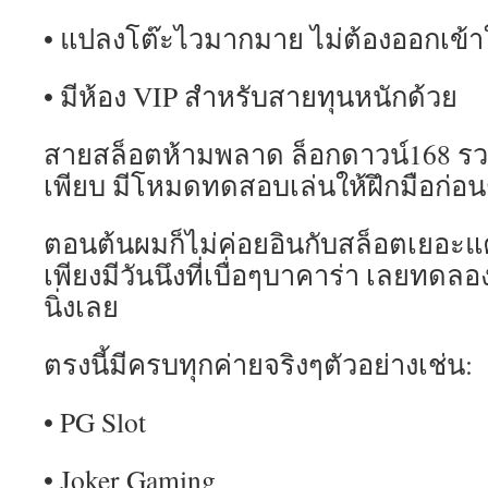
• แปลงโต๊ะไวมากมาย ไม่ต้องออกเข้า
• มีห้อง VIP สำหรับสายทุนหนักด้วย
สายสล็อตห้ามพลาด ล็อกดาวน์168 รวม
เพียบ มีโหมดทดสอบเล่นให้ฝึกมือก่อน
ตอนต้นผมก็ไม่ค่อยอินกับสล็อตเยอะแ
เพียงมีวันนึงที่เบื่อๆบาคาร่า เลยทดลอ
นิ่งเลย
ตรงนี้มีครบทุกค่ายจริงๆตัวอย่างเช่น:
• PG Slot
• Joker Gaming