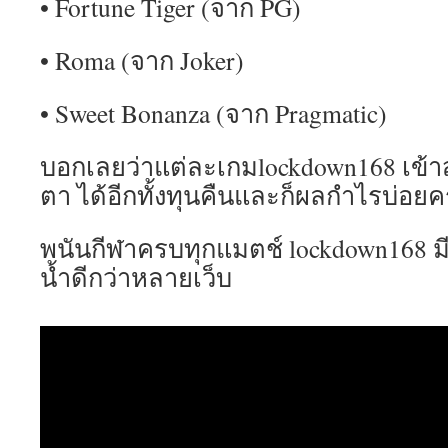
• Fortune Tiger (จาก PG)
• Roma (จาก Joker)
• Sweet Bonanza (จาก Pragmatic)
บอกเลยว่าแต่ละเกมlockdown168 เข้า
ตา ได้อีกทั้งทุนคืนและก็ผลกำไรบ่อยคร
พนันกีฬาครบทุกแมตช์ lockdown168 มี
น้ำดีกว่าหลายเว็บ