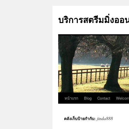
บริการสตรีมมิ่งอ
หน้าแรก
Blog
Contact
Welcome
ข้าม
ไป
jinda888
คลังเก็บป้ายกำกับ:
ยัง