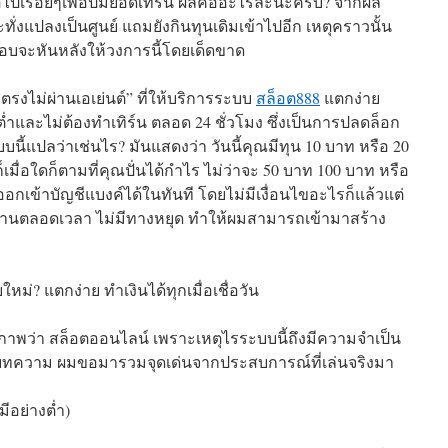
อไปเรื่อยๆเพื่อปั๊มยอดเทิร์น ผลคืออะไรล่ะนะครับ? จากผล
่งแปลงเป็นศูนย์ แถมยังกินทุนเดิมเข้าไปอีก เหตุคราวนั้น
บจะหันหลังให้วงการนี้โดยเด็ดขาด
บตรงไม่ผ่านเอเย่นต์” ที่ให้บริการระบบ
สล็อต888
แตกง่าย
นต่ำและไม่ต้องทำเทิร์น ตลอด 24 ชั่วโมง ซึ่งเป็นการปลดล็อก
นี้แปลว่าเช่นไร? มันแสดงว่า วันนี้คุณมีทุน 10 บาท หรือ 20
เมื่อใดก็ตามที่คุณปั่นได้กำไร ไม่ว่าจะ 50 บาท 100 บาท หรือ
อกเข้าบัญชีแบงค์ได้ในทันที โดยไม่มีเงื่อนไขอะไรก็แล้วแต่
งานตลอดเวลา ไม่มีทางหยุด ทำให้ผมสามารถเข้ามาสร้าง
หม่? แตกง่าย ทำเงินได้ทุกเมื่อเชื่อวัน
นภาพว่า สล็อตออนไลน์ เพราะเหตุไรระบบนี้ถึงมีความจำเป็น
นบทความ ผมขอมารวมจุดเด่นจากประสบการณ์ที่เล่นจริงมา
มีอย่างต่ำ)