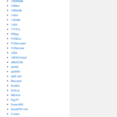
168สล็อต
188bet
188betth
1xbet
1xbetth
1xbit
77UFA
888pg
918Kiss
918kissauto
918kissme
ABA
ABAGroup2
allbet24hr
alot66
alot666
amb slot
Baccarat
bestbet
betway
bkkwin
bng55
bonus888
brazil999 slot
Casino